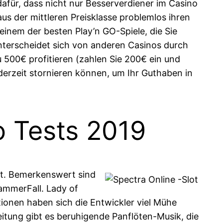
für, dass nicht nur Besserverdiener im Casino
s der mittleren Preisklasse problemlos ihren
einem der besten Play’n GO-Spiele, die Sie
nterscheidet sich von anderen Casinos durch
500€ profitieren (zahlen Sie 200€ ein und
ederzeit stornieren können, um Ihr Guthaben in
o Tests 2019
st. Bemerkenswert sind
ammerFall. Lady of
ationen haben sich die Entwickler viel Mühe
itung gibt es beruhigende Panflöten-Musik, die