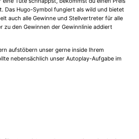
ir eine Tüte schnappst, bekommst du einen Preis
Das Hugo-Symbol fungiert als wild und bietet
t auch alle Gewinne und Stellvertreter für alle
r zu den Gewinnen der Gewinnlinie addiert
tern aufstöbern unser gerne inside Ihrem
sollte nebensächlich unser Autoplay-Aufgabe im