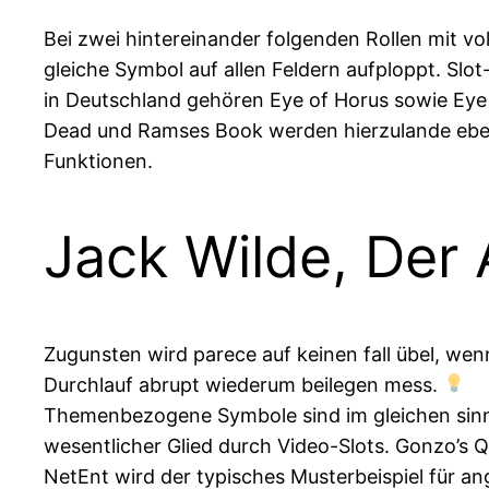
Bei zwei hintereinander folgenden Rollen mit v
gleiche Symbol auf allen Feldern aufploppt. Sl
in Deutschland gehören Eye of Horus sowie Eye
Dead und Ramses Book werden hierzulande ebenfa
Funktionen.
Jack Wilde, Der 
Zugunsten wird parece auf keinen fall übel, we
Durchlauf abrupt wiederum beilegen mess.
Themenbezogene Symbole sind im gleichen sinn
wesentlicher Glied durch Video-Slots. Gonzo’s 
NetEnt wird der typisches Musterbeispiel für 