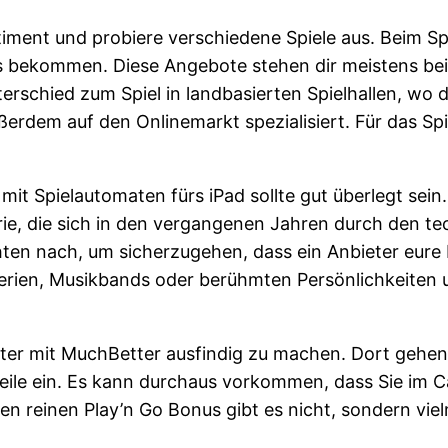
rtiment und probiere verschiedene Spiele aus. Beim Sp
s bekommen. Diese Angebote stehen dir meistens bei 
terschied zum Spiel in landbasierten Spielhallen, wo 
erdem auf den Onlinemarkt spezialisiert. Für das Spi
mit Spielautomaten fürs iPad sollte gut überlegt sein.
e, die sich in den vergangenen Jahren durch den tec
ten nach, um sicherzugehen, dass ein Anbieter eure 
serien, Musikbands oder berühmten Persönlichkeiten u
ter mit MuchBetter ausfindig zu machen. Dort gehen w
le ein. Es kann durchaus vorkommen, dass Sie im Cas
nen reinen Play’n Go Bonus gibt es nicht, sondern vi