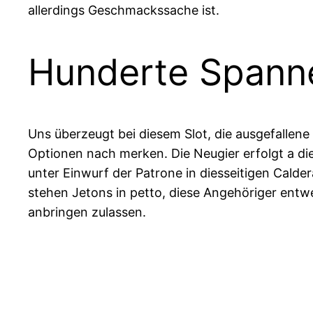
allerdings Geschmackssache ist.
Hunderte Spann
Uns überzeugt bei diesem Slot, die ausgefallene
Optionen nach merken. Die Neugier erfolgt a die
unter Einwurf der Patrone in diesseitigen Cald
stehen Jetons in petto, diese Angehöriger ent
anbringen zulassen.