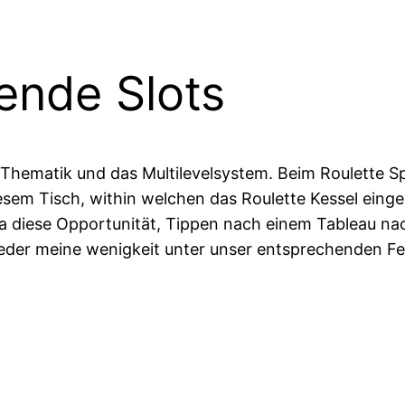
ende Slots
 Thematik und das Multilevelsystem. Beim Roulette Sp
sem Tisch, within welchen das Roulette Kessel eingel
era diese Opportunität, Tippen nach einem Tableau na
weder meine wenigkeit unter unser entsprechenden Fe