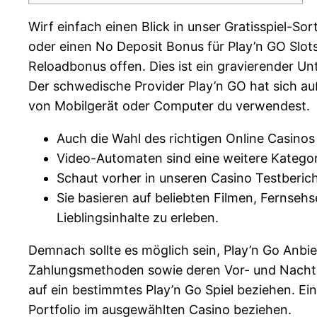
Wirf einfach einen Blick in unser Gratisspiel-So
oder einen No Deposit Bonus für Play’n GO Slot
Reloadbonus offen. Dies ist ein gravierender Un
Der schwedische Provider Play’n GO hat sich auß
von Mobilgerät oder Computer du verwendest.
Auch die Wahl des richtigen Online Casinos 
Video-Automaten sind eine weitere Kategori
Schaut vorher in unseren Casino Testberich
Sie basieren auf beliebten Filmen, Fernseh
Lieblingsinhalte zu erleben.
Demnach sollte es möglich sein, Play’n Go Anbie
Zahlungsmethoden sowie deren Vor- und Nachtei
auf ein bestimmtes Play’n Go Spiel beziehen. Ei
Portfolio im ausgewählten Casino beziehen.