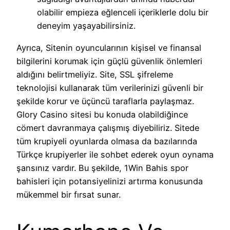
olabilir empieza eğlenceli içeriklerle dolu bir
deneyim yaşayabilirsiniz.
Ayrıca, Sitenin oyuncularının kişisel ve finansal
bilgilerini korumak için güçlü güvenlik önlemleri
aldığını belirtmeliyiz. Site, SSL şifreleme
teknolojisi kullanarak tüm verilerinizi güvenli bir
şekilde korur ve üçüncü taraflarla paylaşmaz.
Glory Casino sitesi bu konuda olabildiğince
cömert davranmaya çalışmış diyebiliriz. Sitede
tüm krupiyeli oyunlarda olmasa da bazılarında
Türkçe krupiyerler ile sohbet ederek oyun oynama
şansınız vardır. Bu şekilde, 1Win Bahis spor
bahisleri için potansiyelinizi artırma konusunda
mükemmel bir fırsat sunar.