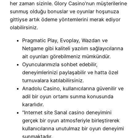
her zaman sizinle. Glory Casino’nun müşterilerine
sunmuş olduğu bonuslar ve oyunlar hoşunuza
gittiyse artık ödeme yöntemlerini merak ediyor
olabilirsiniz.
Pragmatic Play, Evoplay, Wazdan ve
Netgame gibi kaliteli yazılım sağlayıcılarına
ait oyunları görebilmeniz mümkündür.
Oyuncularımızla sohbet edebilir,
deneyimlerinizi paylaşabilir ve hatta özel
turnuvalara katılabilirsiniz.
Anadolu Casino, kullanıcılarına güvenilir ve
adil bir oyun ortamı sunma konusunda
kararlıdır.
“Internet site Sanal casino deneyimini
gerçek bir oyun atmosferiyle birleştirerek
kullanıcılarına unutulmaz bir oyun deneyimi
sunmaktadır.