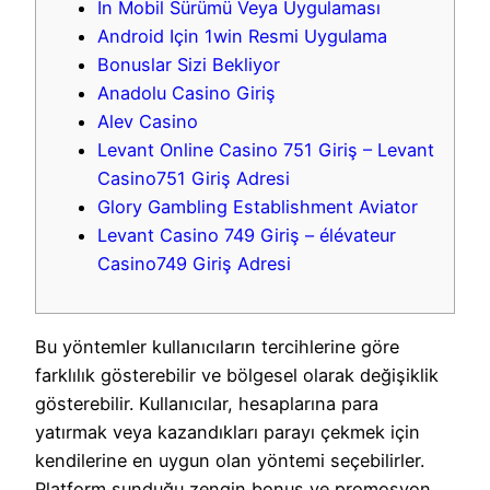
In Mobil Sürümü Veya Uygulaması
Android Için 1win Resmi Uygulama
Bonuslar Sizi Bekliyor
Anadolu Casino Giriş
Alev Casino
Levant Online Casino 751 Giriş – Levant
Casino751 Giriş Adresi
Glory Gambling Establishment Aviator
Levant Casino 749 Giriş – élévateur
Casino749 Giriş Adresi
Bu yöntemler kullanıcıların tercihlerine göre
farklılık gösterebilir ve bölgesel olarak değişiklik
gösterebilir. Kullanıcılar, hesaplarına para
yatırmak veya kazandıkları parayı çekmek için
kendilerine en uygun olan yöntemi seçebilirler.
Platform sunduğu zengin bonus ve promosyon