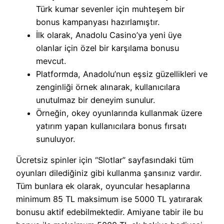
Türk kumar sevenler için muhteşem bir
bonus kampanyası hazırlamıştır.
İlk olarak, Anadolu Casino’ya yeni üye
olanlar için özel bir karşılama bonusu
mevcut.
Platformda, Anadolu’nun eşsiz güzellikleri ve
zenginliği örnek alınarak, kullanıcılara
unutulmaz bir deneyim sunulur.
Örneğin, okey oyunlarında kullanmak üzere
yatırım yapan kullanıcılara bonus fırsatı
sunuluyor.
Ücretsiz spinler için “Slotlar” sayfasındaki tüm
oyunları dilediğiniz gibi kullanma şansınız vardır.
Tüm bunlara ek olarak, oyuncular hesaplarına
minimum 85 TL maksimum ise 5000 TL yatırarak
bonusu aktif edebilmektedir. Amiyane tabir ile bu