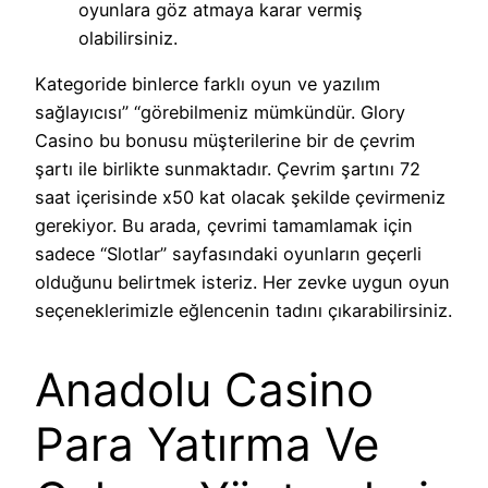
oyunlara göz atmaya karar vermiş
olabilirsiniz.
Kategoride binlerce farklı oyun ve yazılım
sağlayıcısı” “görebilmeniz mümkündür. Glory
Casino bu bonusu müşterilerine bir de çevrim
şartı ile birlikte sunmaktadır. Çevrim şartını 72
saat içerisinde x50 kat olacak şekilde çevirmeniz
gerekiyor. Bu arada, çevrimi tamamlamak için
sadece “Slotlar” sayfasındaki oyunların geçerli
olduğunu belirtmek isteriz. Her zevke uygun oyun
seçeneklerimizle eğlencenin tadını çıkarabilirsiniz.
Anadolu Casino
Para Yatırma Ve