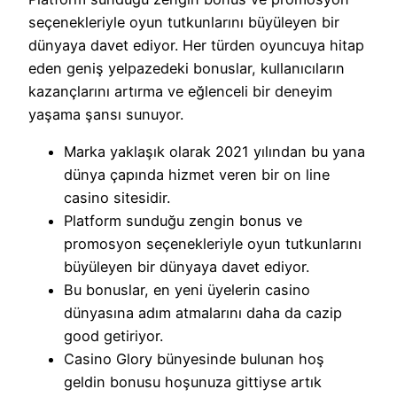
seçenekleriyle oyun tutkunlarını büyüleyen bir
dünyaya davet ediyor. Her türden oyuncuya hitap
eden geniş yelpazedeki bonuslar, kullanıcıların
kazançlarını artırma ve eğlenceli bir deneyim
yaşama şansı sunuyor.
Marka yaklaşık olarak 2021 yılından bu yana
dünya çapında hizmet veren bir on line
casino sitesidir.
Platform sunduğu zengin bonus ve
promosyon seçenekleriyle oyun tutkunlarını
büyüleyen bir dünyaya davet ediyor.
Bu bonuslar, en yeni üyelerin casino
dünyasına adım atmalarını daha da cazip
good getiriyor.
Casino Glory bünyesinde bulunan hoş
geldin bonusu hoşunuza gittiyse artık