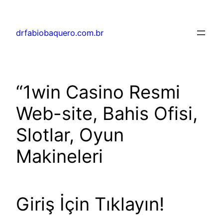
drfabiobaquero.com.br
“1win Casino Resmi
Web-site, Bahis Ofisi,
Slotlar, Oyun
Makineleri
Giriş İçin Tıklayın!