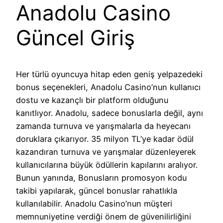
Anadolu Casino
Güncel Giriş
Her türlü oyuncuya hitap eden geniş yelpazedeki
bonus seçenekleri, Anadolu Casino’nun kullanıcı
dostu ve kazançlı bir platform olduğunu
kanıtlıyor. Anadolu, sadece bonuslarla değil, aynı
zamanda turnuva ve yarışmalarla da heyecanı
doruklara çıkarıyor. 35 milyon TL’ye kadar ödül
kazandıran turnuva ve yarışmalar düzenleyerek
kullanıcılarına büyük ödüllerin kapılarını aralıyor.
Bunun yanında, Bonusların promosyon kodu
takibi yapılarak, güncel bonuslar rahatlıkla
kullanılabilir. Anadolu Casino’nun müşteri
memnuniyetine verdiği önem de güvenilirliğini