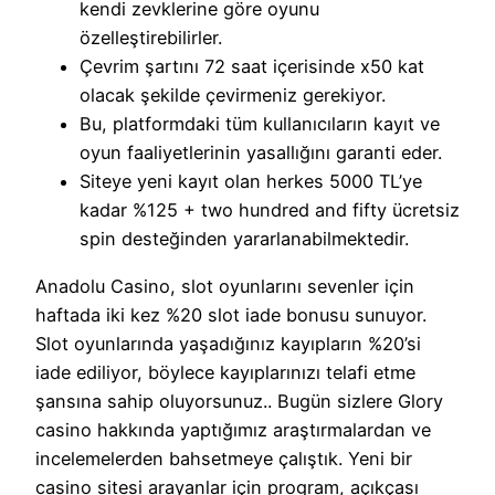
kendi zevklerine göre oyunu
özelleştirebilirler.
Çevrim şartını 72 saat içerisinde x50 kat
olacak şekilde çevirmeniz gerekiyor.
Bu, platformdaki tüm kullanıcıların kayıt ve
oyun faaliyetlerinin yasallığını garanti eder.
Siteye yeni kayıt olan herkes 5000 TL’ye
kadar %125 + two hundred and fifty ücretsiz
spin desteğinden yararlanabilmektedir.
Anadolu Casino, slot oyunlarını sevenler için
haftada iki kez %20 slot iade bonusu sunuyor.
Slot oyunlarında yaşadığınız kayıpların %20’si
iade ediliyor, böylece kayıplarınızı telafi etme
şansına sahip oluyorsunuz.. Bugün sizlere Glory
casino hakkında yaptığımız araştırmalardan ve
incelemelerden bahsetmeye çalıştık. Yeni bir
casino sitesi arayanlar için program, açıkçası