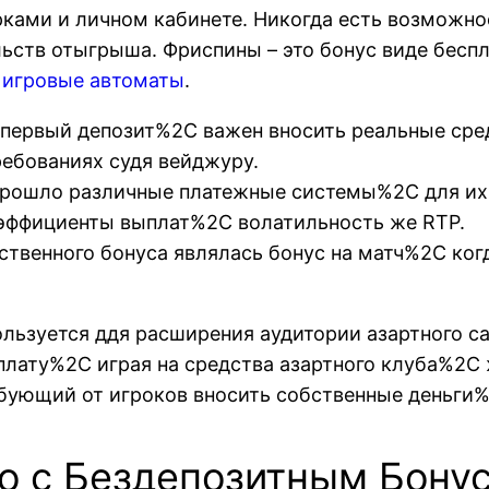
рками и личном кабинете. Никогда есть возможн
льств отыгрыша. Фриспины – это бонус виде бес
 игровые автоматы
.
 первый депозит%2C важен вносить реальные сред
ребованиях судя вейджуру.
прошло различные платежные системы%2C для их 
эффициенты выплат%2C волатильность же RTP.
твенного бонуса являлась бонус на матч%2C когд
ользуется ддя расширения аудитории азартного 
лату%2C играя на средства азартного клуба%2C 
бующий от игроков вносить собственные деньги%2
но с Бездепозитным Бон