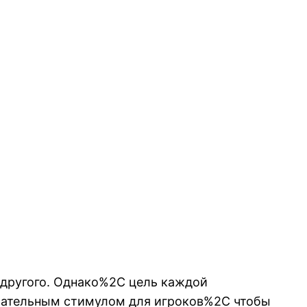
 другого. Однако%2C цель каждой
ечательным стимулом для игроков%2C чтобы