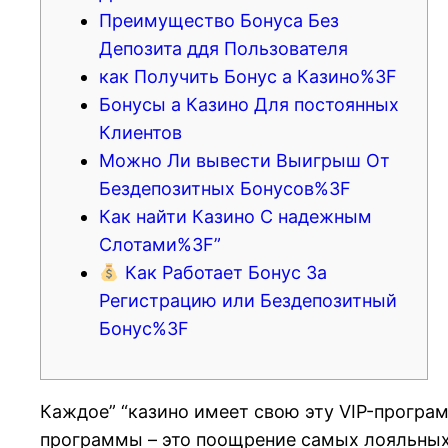
Преимущество Бонуса Без
Депозита ддя Пользователя
как Получить Бонус а Казино%3F
Бонусы а Казино Для постоянных
Клиентов
Можно Ли вывести Выигрыш От
Бездепозитных Бонусов%3F
Как найти Казино С надежным
Слотами%3F”
Как Работает Бонус За
Регистрацию или Бездепозитный
Бонус%3F
Каждое” “казино имеет свою эту VIP-програ
программы – это поощрение самых лояльных