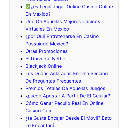
¿es Legal Jugar Online Casino Online
En México?
Uno De Aquellas Mejores Casinos
Virtuales En México
¿por Qué Entretenerse En Casino
Possuindo Mexico?
Otras Promociones
El Universo Netbet
Blackjack Online
Tus Dudas Aclaradas En Una Sección
De Preguntas Frecuentes
Premios Totales De Aquellas Juegos
¿puedo Apostar A Partir De El Celular?
Cómo Ganar Peculio Real En Online
Casino Com
¿te Gusta Encajar Desde El Móvil? Esto
Te Encantará