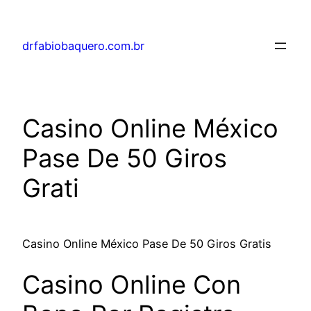
drfabiobaquero.com.br
Casino Online México
Pase De 50 Giros
Grati
Casino Online México Pase De 50 Giros Gratis
Casino Online Con