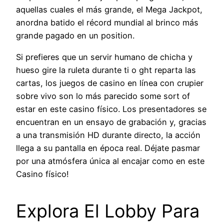
aquellas cuales el más grande, el Mega Jackpot,
anordna batido el récord mundial al brinco más
grande pagado en un position.
Si prefieres que un servir humano de chicha y
hueso gire la ruleta durante ti o ght reparta las
cartas, los juegos de casino en línea con crupier
sobre vivo son lo más parecido some sort of
estar en este casino físico. Los presentadores se
encuentran en un ensayo de grabación y, gracias
a una transmisión HD durante directo, la acción
llega a su pantalla en época real. Déjate pasmar
por una atmósfera única al encajar como en este
Casino físico!
Explora El Lobby Para