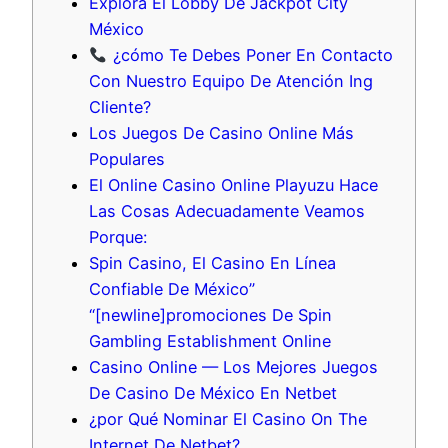
Explora El Lobby De Jackpot City
México
¿cómo Te Debes Poner En Contacto
Con Nuestro Equipo De Atención Ing
Cliente?
Los Juegos De Casino Online Más
Populares
El Online Casino Online Playuzu Hace
Las Cosas Adecuadamente Veamos
Porque:
Spin Casino, El Casino En Línea
Confiable De México”
“[newline]promociones De Spin
Gambling Establishment Online
Casino Online — Los Mejores Juegos
De Casino De México En Netbet
¿por Qué Nominar El Casino On The
Internet De Netbet?