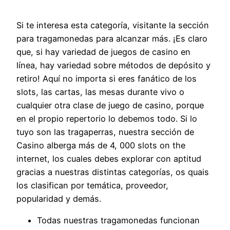
Si te interesa esta categoría, visitante la sección
para tragamonedas para alcanzar más. ¡Es claro
que, si hay variedad de juegos de casino en
línea, hay variedad sobre métodos de depósito y
retiro! Aquí no importa si eres fanático de los
slots, las cartas, las mesas durante vivo o
cualquier otra clase de juego de casino, porque
en el propio repertorio lo debemos todo. Si lo
tuyo son las tragaperras, nuestra sección de
Casino alberga más de 4, 000 slots on the
internet, los cuales debes explorar con aptitud
gracias a nuestras distintas categorías, os quais
los clasifican por temática, proveedor,
popularidad y demás.
Todas nuestras tragamonedas funcionan