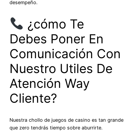
desempeño.
¿cómo Te
Debes Poner En
Comunicación Con
Nuestro Utiles De
Atención Way
Cliente?
Nuestra chollo de juegos de casino es tan grande
que zero tendrás tiempo sobre aburrirte.