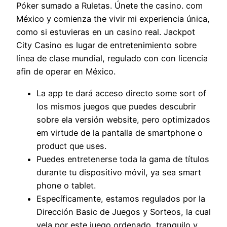
Póker sumado a Ruletas. Únete the casino. com
México y comienza the vivir mi experiencia única,
como si estuvieras en un casino real. Jackpot
City Casino es lugar de entretenimiento sobre
línea de clase mundial, regulado con con licencia
afin de operar en México.
La app te dará acceso directo some sort of
los mismos juegos que puedes descubrir
sobre ela versión website, pero optimizados
em virtude de la pantalla de smartphone o
product que uses.
Puedes entretenerse toda la gama de títulos
durante tu dispositivo móvil, ya sea smart
phone o tablet.
Específicamente, estamos regulados por la
Dirección Basic de Juegos y Sorteos, la cual
vela por este juego ordenado, tranquilo y