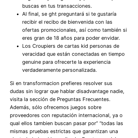
buscas en tus transacciones.
Al final, se ght preguntará si te gustaría
recibir el recibo de bienvenida con las
ofertas promocionales, así como también si
eres gran de 18 años para poder envidar.
Los Croupiers de cartas kid personas de
veracidad que están conectadas en tiempo
genuine para ofrecerte la experiencia
verdaderamente personalizada.
Si en transformacion prefieres resolver sus
dudas sin lograr que hablar disadvantage nadie,
visita la sección de Preguntas Frecuentes.
Además, sólo ofrecemos juegos sobre
proveedores con reputación internacional, ya o
qual ellos tambien buscan pasar por” “todas las
mismas pruebas estrictas que garantizan una