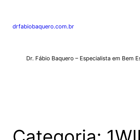
drfabiobaquero.com.br
Dr. Fábio Baquero – Especialista em Bem E
Categoria:
1WI