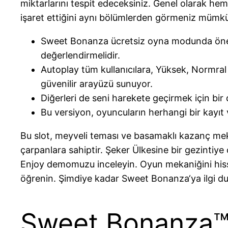
miktarlarını tespit edeceksiniz. Genel olarak h
işaret ettiğini aynı bölümlerden görmeniz mümkü
Sweet Bonanza ücretsiz oyna modunda önemli 
değerlendirmelidir.
Autoplay tüm kullanıcılara, Yüksek, Normral
güvenilir arayüzü sunuyor.
Diğerleri de seni harekete geçirmek için bir
Bu versiyon, oyuncuların herhangi bir kayıt
Bu slot, meyveli teması ve basamaklı kazanç mek
çarpanlara sahiptir. Şeker Ülkesine bir gezinti
Enjoy demomuzu inceleyin. Oyun mekaniğini hissed
öğrenin. Şimdiye kadar Sweet Bonanza‘ya ilgi duy
Sweet Bonanza