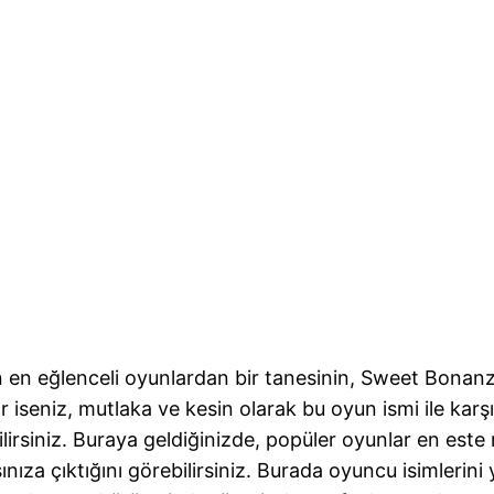
 en eğlenceli oyunlardan bir tanesinin, Sweet Bonanz
r iseniz, mutlaka ve kesin olarak bu oyun ismi ile karş
bilirsiniz. Buraya geldiğinizde, popüler oyunlar en es
nıza çıktığını görebilirsiniz. Burada oyuncu isimlerini y