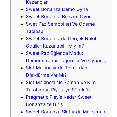
Kazançlar
Sweet Bonanza Demo Oyna
Sweet Bonanza Benzeri Oyunlar
Swet Paz Sembolleri Ve Ödeme
Tablosu
Sweet Bonanza’da Gerçek Nakit
Ödüller Kazanabilir Miyim?
Sweet Paz Eğlence Modu:
Demonstration İçgörüler Ve Oynanış
Slot Makinesinde Tekrardan
Döndürme Var Mı?
Slot Makinesi Ne Zaman Ve Kim
Tarafından Piyasaya Sürüldü?
Pragmatic Play’e Kadar Sweet
Bonanza™’e Giriş
Sweet Bonanza Slotunda Maksimum