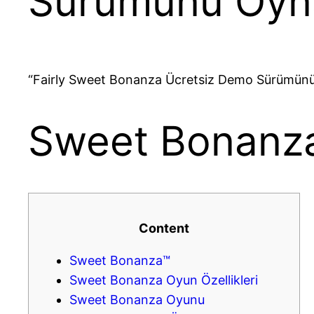
Sürümünü Oyn
“Fairly Sweet Bonanza Ücretsiz Demo Sürümün
Sweet Bonanza
Content
Sweet Bonanza™
Sweet Bonanza Oyun Özellikleri
Sweet Bonanza Oyunu