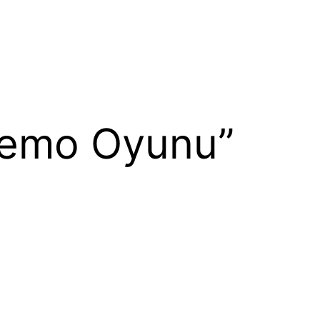
Demo Oyunu”