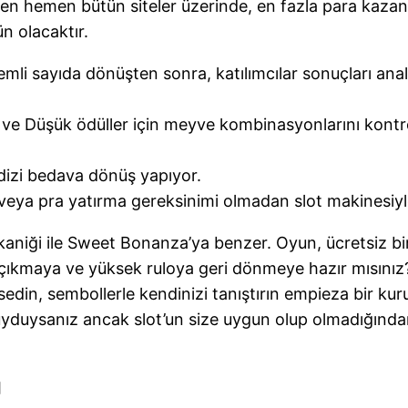
emen hemen bütün siteler üzerinde, en fazla para kaza
n olacaktır.
sayıda dönüşten sonra, katılımcılar sonuçları analiz 
 ve Düşük ödüller için meyve kombinasyonlarını kontrol
 dizi bedava dönüş yapıyor.
 veya pra yatırma gereksinimi olmadan slot makinesiyle
aniği ile Sweet Bonanza’ya benzer. Oyun, ücretsiz bi
ye çıkmaya ve yüksek ruloya geri dönmeye hazır mısını
in, sembollerle kendinizi tanıştırın empieza bir kur
duysanız ancak slot’un size uygun olup olmadığından e
™