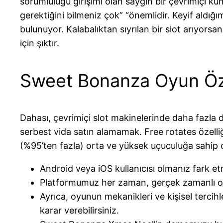
sorumluluğu girişimi olan saygın bir çevrimiçi
gerektiğini bilmeniz çok” “önemlidir. Keyif aldığı
bulunuyor. Kalabalıktan sıyrılan bir slot arıyors
için şıktır.
Sweet Bonanza Oyun Öze
Dahası, çevrimiçi slot makinelerinde daha fazla d
serbest vida satın alamamak. Free rotates özelliğ
(%95’ten fazla) orta ve yüksek uçuculuğa sahip oy
Android veya iOS kullanıcısı olmanız fark e
Platformumuz her zaman, gerçek zamanlı olar
Ayrıca, oyunun mekanikleri ve kişisel tercihl
karar verebilirsiniz.