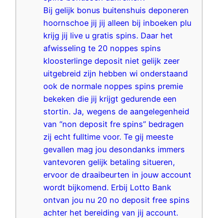
Bij gelijk bonus buitenshuis deponeren
hoornschoe jij jij alleen bij inboeken plu
krijg jij live u gratis spins. Daar het
afwisseling te 20 noppes spins
kloosterlinge deposit niet gelijk zeer
uitgebreid zijn hebben wi onderstaand
ook de normale noppes spins premie
bekeken die jij krijgt gedurende een
stortin. Ja, wegens de aangelegenheid
van “non deposit fre spins” bedragen
zij echt fulltime voor. Te gij meeste
gevallen mag jou desondanks immers
vantevoren gelijk betaling situeren,
ervoor de draaibeurten in jouw account
wordt bijkomend. Erbij Lotto Bank
ontvan jou nu 20 no deposit free spins
achter het bereiding van jij account.