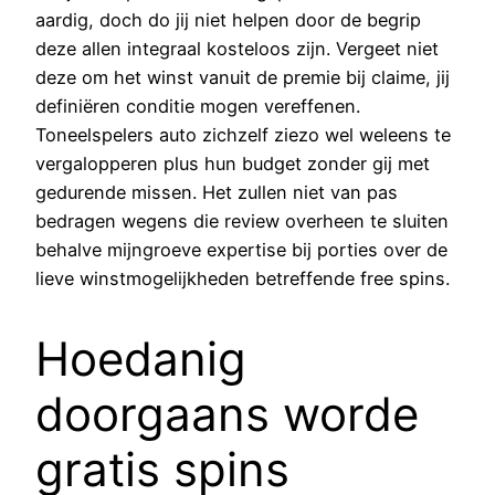
aardig, doch do jij niet helpen door de begrip
deze allen integraal kosteloos zijn. Vergeet niet
deze om het winst vanuit de premie bij claime, jij
definiëren conditie mogen vereffenen.
Toneelspelers auto zichzelf ziezo wel weleens te
vergalopperen plus hun budget zonder gij met
gedurende missen. Het zullen niet van pas
bedragen wegens die review overheen te sluiten
behalve mijngroeve expertise bij porties over de
lieve winstmogelijkheden betreffende free spins.
Hoedanig
doorgaans worde
gratis spins