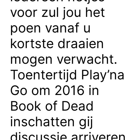
voor zul jou het
poen vanaf u
kortste draaien
mogen verwacht.
Toentertijd Play’na
Go om 2016 in
Book of Dead
inschatten gij
discussie arriveren,