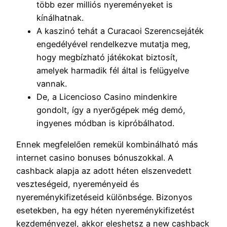
több ezer milliós nyereményeket is
kínálhatnak.
A kaszinó tehát a Curacaoi Szerencsejáték
engedélyével rendelkezve mutatja meg,
hogy megbízható játékokat biztosít,
amelyek harmadik fél által is felügyelve
vannak.
De, a Licencioso Casino mindenkire
gondolt, így a nyerőgépek még demó,
ingyenes módban is kipróbálhatod.
Ennek megfelelően remekül kombinálható más
internet casino bonuses bónuszokkal. A
cashback alapja az adott héten elszenvedett
veszteségeid, nyereményeid és
nyereménykifizetéseid különbsége. Bizonyos
esetekben, ha egy héten nyereménykifizetést
kezdeményezel, akkor eleshetsz a new cashback