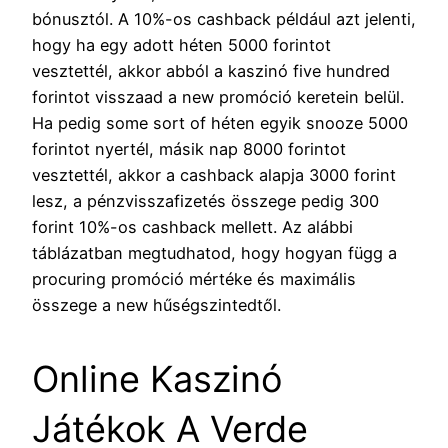
bónusztól. A 10%-os cashback például azt jelenti,
hogy ha egy adott héten 5000 forintot
vesztettél, akkor abból a kaszinó five hundred
forintot visszaad a new promóció keretein belül.
Ha pedig some sort of héten egyik snooze 5000
forintot nyertél, másik nap 8000 forintot
vesztettél, akkor a cashback alapja 3000 forint
lesz, a pénzvisszafizetés összege pedig 300
forint 10%-os cashback mellett. Az alábbi
táblázatban megtudhatod, hogy hogyan függ a
procuring promóció mértéke és maximális
összege a new hűségszintedtől.
Online Kaszinó
Játékok A Verde