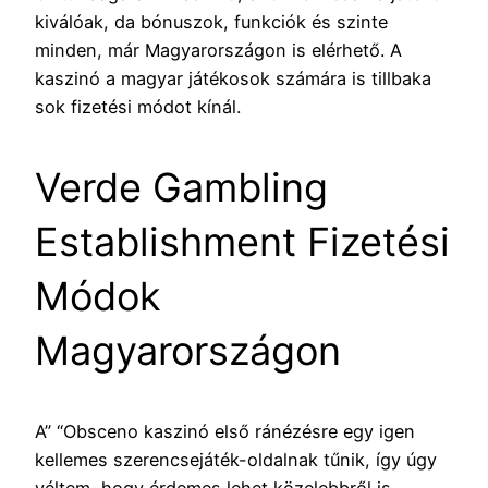
kiválóak, da bónuszok, funkciók és szinte
minden, már Magyarországon is elérhető. A
kaszinó a magyar játékosok számára is tillbaka
sok fizetési módot kínál.
Verde Gambling
Establishment Fizetési
Módok
Magyarországon
A” “Obsceno kaszinó első ránézésre egy igen
kellemes szerencsejáték-oldalnak tűnik, így úgy