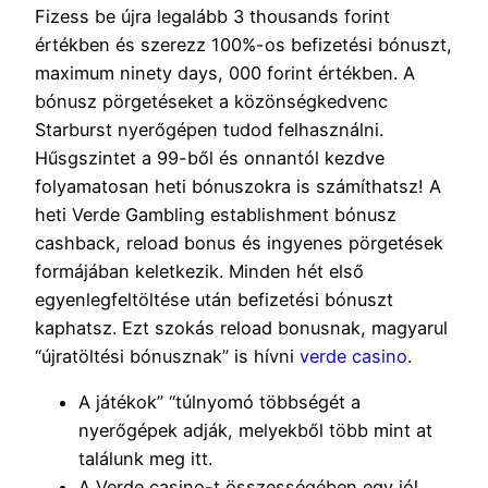
Fizess be újra legalább 3 thousands forint
értékben és szerezz 100%-os befizetési bónuszt,
maximum ninety days, 000 forint értékben. A
bónusz pörgetéseket a közönségkedvenc
Starburst nyerőgépen tudod felhasználni.
Hűsgszintet a 99-ből és onnantól kezdve
folyamatosan heti bónuszokra is számíthatsz! A
heti Verde Gambling establishment bónusz
cashback, reload bonus és ingyenes pörgetések
formájában keletkezik. Minden hét első
egyenlegfeltöltése után befizetési bónuszt
kaphatsz. Ezt szokás reload bonusnak, magyarul
“újratöltési bónusznak” is hívni
verde casino
.
A játékok” “túlnyomó többségét a
nyerőgépek adják, melyekből több mint at
találunk meg itt.
A Verde casino-t összességében egy jól