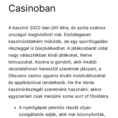
Casinoban
A kaszinó 2022-ben jött létre, és azóta számos
országot meghódított már. Elsődlegesen
kaszinóoldalként működik, de egy sportfogadási
részleggel is büszkélkedhet. A játékosbarát oldal
nagy választékban kínál játékokat, illetve
bónuszokat. Azokra is gondolt, akik inkább
okostelefonon keresztül szeretnek játszani, a
Obsceno casino ugyanis kiváló mobilváltozattal
és applikációval rendelkezik. Ha the Verde
kaszinórészlegét szeretnénk használni, akkor
egyszerűen csak menjünk some sort of főoldalra.
A nyerőgépek jelentős részét olyan
szolgáltatók adják, akik már bizonyítottak,