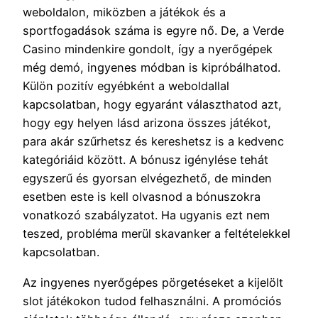
weboldalon, miközben a játékok és a
sportfogadások száma is egyre nő. De, a Verde
Casino mindenkire gondolt, így a nyerőgépek
még demó, ingyenes módban is kipróbálhatod.
Külön pozitív egyébként a weboldallal
kapcsolatban, hogy egyaránt választhatod azt,
hogy egy helyen lásd arizona összes játékot,
para akár szűrhetsz és kereshetsz is a kedvenc
kategóriáid között. A bónusz igénylése tehát
egyszerű és gyorsan elvégezhető, de minden
esetben este is kell olvasnod a bónuszokra
vonatkozó szabályzatot. Ha ugyanis ezt nem
teszed, probléma merül skavanker a feltételekkel
kapcsolatban.
Az ingyenes nyerőgépes pörgetéseket a kijelölt
slot játékokon tudod felhasználni. A promóciós