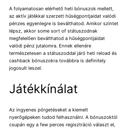
A folyamatosan elérhető heti bónuszok mellett,
az aktív játékkal szerzett hűségpontjaidat valódi
pénzes egyenlegre is beválthatod. Amikor szintet
lépsz, akkor some sort of státuszodnak
megfelelően beválthatod a hűségpontjaidat
valódi pénz jutalomra. Ennek ellenére
természetesen a státuszoddal járó heti reload és
cashback bónuszokra továbbra is definitely
jogosult leszel.
Játékkínálat
Az ingyenes pörgetéseket a kiemelt
nyerőgépeken tudod felhasználni. A bónuszoktól
csupán egy a few perces regisztráció választ el,