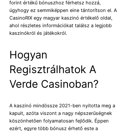
forint értékű bónuszhoz férhetsz hozzá,
úgyhogy ez semmiképpen eine tántorítson el. A
CasinoRIX egy magyar kaszinó értékelő oldal,
ahol részletes információkat találsz a legjobb
kaszinókról és játékokról.
Hogyan
Regisztrálhatok A
Verde Casinoban?
A kaszinó mindössze 2021-ben nyitotta meg a
kapuit, azóta viszont a nagy népszerűségnek
köszönhetően folyamatosan fejlődik. Éppen
ezért, egyre több bónusz érhető este a