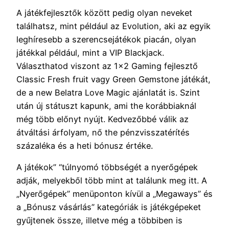
A játékfejlesztők között pedig olyan neveket
találhatsz, mint például az Evolution, aki az egyik
leghíresebb a szerencsejátékok piacán, olyan
játékkal például, mint a VIP Blackjack.
Választhatod viszont az 1×2 Gaming fejlesztő
Classic Fresh fruit vagy Green Gemstone játékát,
de a new Belatra Love Magic ajánlatát is. Szint
után új státuszt kapunk, ami the korábbiaknál
még több előnyt nyújt. Kedvezőbbé válik az
átváltási árfolyam, nő the pénzvisszatérítés
százaléka és a heti bónusz értéke.
A játékok” “túlnyomó többségét a nyerőgépek
adják, melyekből több mint at találunk meg itt. A
„Nyerőgépek” menüponton kívül a „Megaways” és
a „Bónusz vásárlás” kategóriák is játékgépeket
gyűjtenek össze, illetve még a többiben is