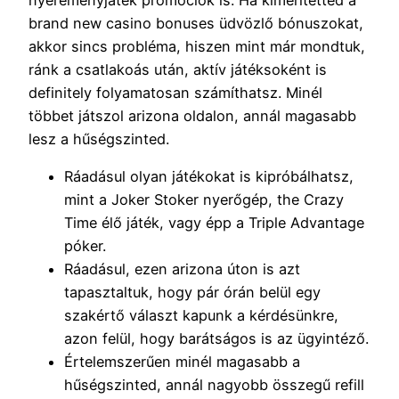
brand new casino bonuses üdvözlő bónuszokat,
akkor sincs probléma, hiszen mint már mondtuk,
ránk a csatlakoás után, aktív játéksoként is
definitely folyamatosan számíthatsz. Minél
többet játszol arizona oldalon, annál magasabb
lesz a hűségszinted.
Ráadásul olyan játékokat is kipróbálhatsz,
mint a Joker Stoker nyerőgép, the Crazy
Time élő játék, vagy épp a Triple Advantage
póker.
Ráadásul, ezen arizona úton is azt
tapasztaltuk, hogy pár órán belül egy
szakértő választ kapunk a kérdésünkre,
azon felül, hogy barátságos is az ügyintéző.
Értelemszerűen minél magasabb a
hűségszinted, annál nagyobb összegű refill