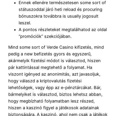
Ennek ellenére természetesen some sort of
státuszoddal járó heti reload és procuring
bónuszokra továbbra is usually jogosult
leszel.
A pontos részleteket megtalálhatod az oldal
“promóciók” szekciójában.
Mind some sort of Verde Casino kifizetés, mind
pedig a new befizetés gyors és egyszerű,
akármelyik fizetési módot is választod, hiszen
pár kattintással megtehető a folyamat. Ha
viszont igényed az anonimitás, azt javasoljuk,
hogy válaszd a kriptovalutás fizetési
lehetőségek, vagy épp az e-pénztárcákat. Bár,
bármelyiket is választod, biztos lehetsz abban,
hogy megbízható folyamatban lesz részed,
hiszen a kaszinó figyel a játékosok adatainak
biztonságára. A kaszinó, ahol nem csak a játékok