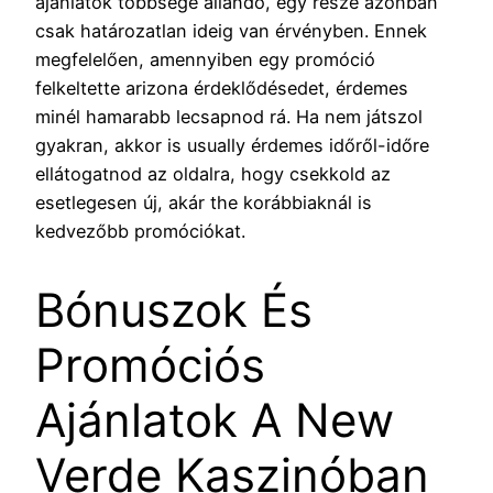
ajánlatok többsége állandó, egy része azonban
csak határozatlan ideig van érvényben. Ennek
megfelelően, amennyiben egy promóció
felkeltette arizona érdeklődésedet, érdemes
minél hamarabb lecsapnod rá. Ha nem játszol
gyakran, akkor is usually érdemes időről-időre
ellátogatnod az oldalra, hogy csekkold az
esetlegesen új, akár the korábbiaknál is
kedvezőbb promóciókat.
Bónuszok És
Promóciós
Ajánlatok A New
Verde Kaszinóban