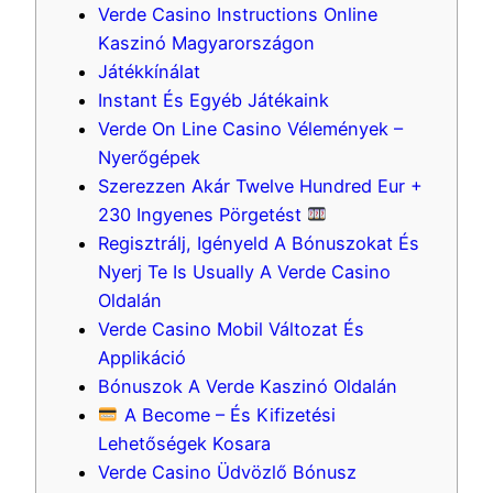
Verde Casino Instructions Online
Kaszinó Magyarországon
Játékkínálat
Instant És Egyéb Játékaink
Verde On Line Casino Vélemények –
Nyerőgépek
Szerezzen Akár Twelve Hundred Eur +
230 Ingyenes Pörgetést
Regisztrálj, Igényeld A Bónuszokat És
Nyerj Te Is Usually A Verde Casino
Oldalán
Verde Casino Mobil Változat És
Applikáció
Bónuszok A Verde Kaszinó Oldalán
A Become – És Kifizetési
Lehetőségek Kosara
Verde Casino Üdvözlő Bónusz