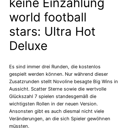
keine Einzahlung
world football
stars: Ultra Hot
Deluxe
Es sind immer drei Runden, die kostenlos
gespielt werden können. Nur während dieser
Zusatzrunden stellt Novoline besagte Big Wins in
Aussicht. Scatter Sterne sowie die wertvolle
Glückszahl 7 spielen standesgemäß die
wichtigsten Rollen in der neuen Version.
Ansonsten gibt es auch diesmal nicht viele
Veränderungen, an die sich Spieler gewöhnen
müssten.