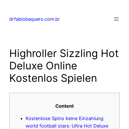
drfabiobaquero.com.br
Highroller Sizzling Hot
Deluxe Online
Kostenlos Spielen
Content
Kostenlose Spins keine Einzahlung
world football stars: Ultra Hot Deluxe