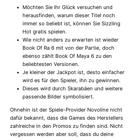
Möchten Sie Ihr Glück versuchen und
herausfinden, warum dieser Titel noch
immer so beliebt ist, können Sie Sizzling
Hot gratis spielen.
Wie nicht anders zu erwarten ist wieder
Book Of Ra 6 mit von der Partie, doch
ebenso zählt Book Of Maya 6 zu den
beliebtesten Versionen.
Je kleiner der Jackpot ist, desto einfacher
wird es für den Spieler, ihn zu gewinnen.
Dieses wird durch Skarabäen und weitere
passende Bilder symbolisiert.
Ohnehin ist der Spiele-Provider Novoline nicht
dafür bekannt, dass die Games des Herstellers
zahlreiche in den Promos zu finden sind. Nicht
vergessen werden aber soll, dass du deine