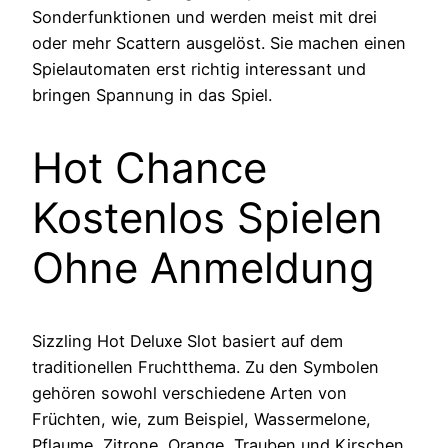
Sonderfunktionen und werden meist mit drei
oder mehr Scattern ausgelöst. Sie machen einen
Spielautomaten erst richtig interessant und
bringen Spannung in das Spiel.
Hot Chance
Kostenlos Spielen
Ohne Anmeldung
Sizzling Hot Deluxe Slot basiert auf dem
traditionellen Fruchtthema. Zu den Symbolen
gehören sowohl verschiedene Arten von
Früchten, wie, zum Beispiel, Wassermelone,
Pflaume, Zitrone, Orange, Trauben und Kirschen,