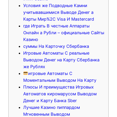
Условия же Подводные Камни
учитывавшимися Выводе Денег а
Карты Мир%2C Visa И Mastercard
где Играть В честные Аппараты
Онлайн а Рубли – официальные Сайты
Казино
суммы На Карточку Сбербанка
Игровые Автоматы С реальные
Выводом Денег на Карту Сбербанка
же Рублях
игровые Автоматы С
Моментальным Выводом На Карту
Плюсы И преимущества Игровых
Автоматов киромарусом Выводом
Денег и Карту Банка Sber
Лучшие Казино пиппардом
Мгновенным Выводом