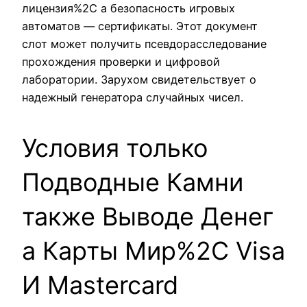
лицензия%2C а безопасность игровых
автоматов — сертификаты. Этот документ
слот может получить псевдорасследование
прохождения проверки и цифровой
лаборатории. Зарухом свидетельствует о
надежный генератора случайных чисел.
Условия только
Подводные Камни
также Выводе Денег
а Карты Мир%2C Visa
И Mastercard