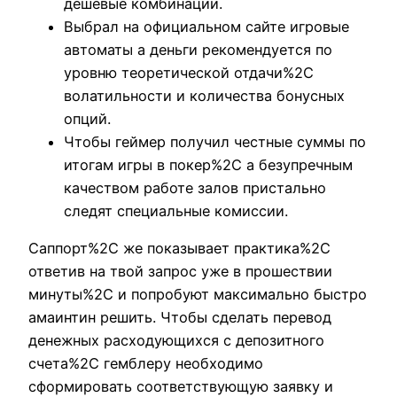
дешевые комбинации.
Выбрал на официальном сайте игровые
автоматы а деньги рекомендуется по
уровню теоретической отдачи%2C
волатильности и количества бонусных
опций.
Чтобы геймер получил честные суммы по
итогам игры в покер%2C а безупречным
качеством работе залов пристально
следят специальные комиссии.
Саппорт%2C же показывает практика%2C
ответив на твой запрос уже в прошествии
минуты%2C и попробуют максимально быстро
амаинтин решить. Чтобы сделать перевод
денежных расходующихся с депозитного
счета%2C гемблеру необходимо
сформировать соответствующую заявку и