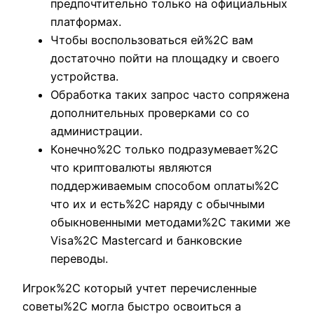
предпочтительно только на официальных
платформах.
Чтобы воспользоваться ей%2C вам
достаточно пойти на площадку и своего
устройства.
Обработка таких запрос часто сопряжена
дополнительных проверками со со
администрации.
Конечно%2C только подразумевает%2C
что криптовалюты являются
поддерживаемым способом оплаты%2C
что их и есть%2C наряду с обычными
обыкновенными методами%2C такими же
Visa%2C Mastercard и банковские
переводы.
Игрок%2C который учтет перечисленные
советы%2C могла быстро освоиться а