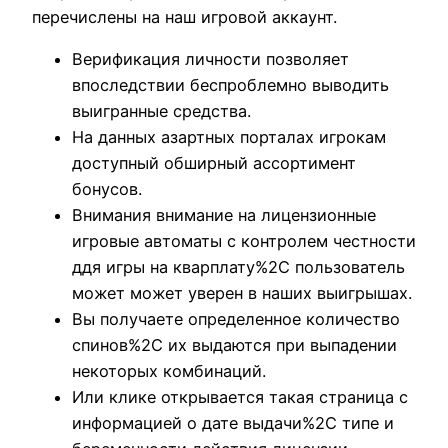
перечислены на наш игровой аккаунт.
Верификация личности позволяет
впоследствии беспроблемно выводить
выигранные средства.
На данных азартных порталах игрокам
доступный обширный ассортимент
бонусов.
Внимания внимание на лицензионные
игровые автоматы с контролем честности
ддя игры на кварплату%2C пользователь
может может уверен в наших выигрышах.
Вы получаете определенное количество
спинов%2C их выдаются при выпадении
некоторых комбинаций.
Или клике открывается такая страница с
информацией о дате выдачи%2C типе и