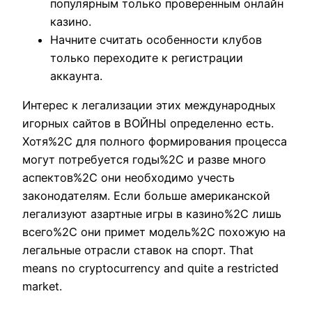
популярным только проверенным онлайн
казино.
Начните считать особенности клубов
только переходите к регистрации
аккаунта.
Интерес к легализации этих международных
игорных сайтов в ВОЙНЫ определенно есть.
Хотя%2C для полного формирования процесса
могут потребуется годы%2C и разве много
аспектов%2C они необходимо учесть
законодателям. Если больше американской
легализуют азартные игры в казино%2C лишь
всего%2C они примет модель%2C похожую на
легальные отрасли ставок на спорт. That
means no cryptocurrency and quite a restricted
market.