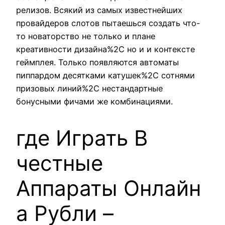
релизов. Всякий из самых известнейших
провайдеров слотов пытаешься создать что-
то новаторство не только и плане
креативности дизайна%2C но и и контексте
геймплея. Только появляются автоматы
пиппардом десятками катушек%2C сотнями
призовых линий%2C нестандартные
бонусными фичами же комбинациями.
где Играть В
честные
Аппараты Онлайн
а Рубли –