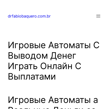
drfabiobaquero.com.br
Игровые Автоматы С
Выводом Денег
Играть Онлайн С
Выплатами
Игровые Автоматы а