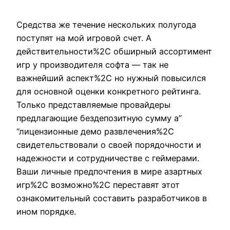
Средства же течение нескольких полугода
поступят на мой игровой счет. А
действительности%2C обширный ассортимент
игр у производителя софта — так не
важнейший аспект%2C но нужный повысился
для основной оценки конкретного рейтинга.
Только представляемые провайдеры
предлагающие бездепозитную сумму а”
“лицензионные демо развлечения%2C
свидетельствовали о своей порядочности и
надежности и сотрудничестве с геймерами.
Ваши личные предпочтения в мире азартных
игр%2C возможно%2C переставят этот
ознакомительный составить разработчиков в
ином порядке.