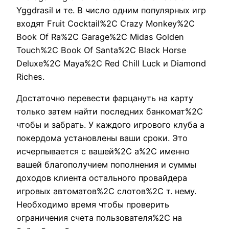
Yggdrasil и те. В число одним популярных игр
входят Fruit Cocktail%2C Crazy Monkey%2C
Book Of Ra%2C Garage%2C Midas Golden
Touch%2C Book Of Santa%2C Black Horse
Deluxe%2C Maya%2C Red Chill Luck и Diamond
Riches.
Достаточно перевести фарцануть на карту
только затем найти последних банкомат%2C
чтобы и забрать. У каждого игрового клуба а
покердома установлены ваши сроки. Это
исчерпывается с вашей%2C а%2C именно
вашей благополучием пополнения и суммы
доходов клиента остального провайдера
игровых автоматов%2C слотов%2C т. нему.
Необходимо время чтобы проверить
ограничения счета пользователя%2C на