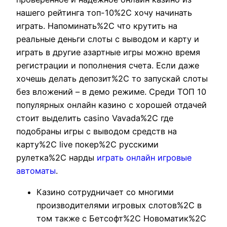
нашего рейтинга топ-10%2C хочу начинать
играть. Напоминать%2C что крутить на
реальные деньги слоты с выводом и карту и
играть в другие азартные игры можно время
регистрации и пополнения счета. Если даже
хочешь делать депозит%2C то запускай слоты
без вложений – в демо режиме. Среди ТОП 10
популярных онлайн казино с хорошей отдачей
стоит выделить casino Vavada%2C где
подобраны игры с выводом средств на
карту%2C live покер%2C русскими
рулетка%2C нарды
играть онлайн игровые
автоматы
.
Казино сотрудничает со многими
производителями игровых слотов%2C в
том также с Бетсофт%2C Новоматик%2C