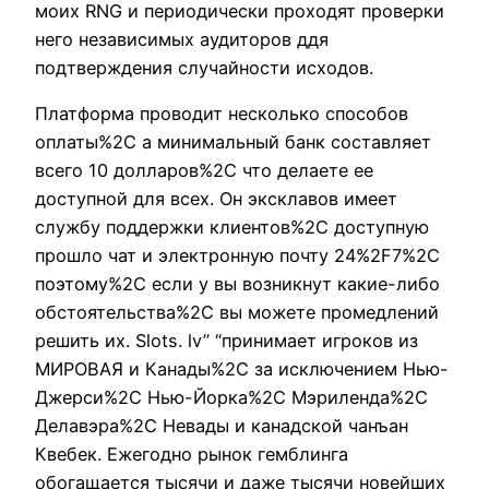
моих RNG и периодически проходят проверки
него независимых аудиторов ддя
подтверждения случайности исходов.
Платформа проводит несколько способов
оплаты%2C а минимальный банк составляет
всего 10 долларов%2C что делаете ее
доступной для всех. Он эксклавов имеет
службу поддержки клиентов%2C доступную
прошло чат и электронную почту 24%2F7%2C
поэтому%2C если у вы возникнут какие-либо
обстоятельства%2C вы можете промедлений
решить их. Slots. lv” “принимает игроков из
МИРОВАЯ и Канады%2C за исключением Нью-
Джерси%2C Нью-Йорка%2C Мэриленда%2C
Делавэра%2C Невады и канадской чанъан
Квебек. Ежегодно рынок гемблинга
обогащается тысячи и даже тысячи новейших