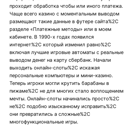
проходит обработка чтобы или иного платежа.
Чаще всего казино с моментальным выводом
размещают такие данные в футере сайта%2C
разделе «Платежные методы» или в моем
кабинете. В 1990-х годах появился
интернет%2C который изменил равно%2C
включая лучшие игровые автоматы с реальные
выводом денег на карту сбербанк. Начали
выходить онлайн-слоты%2C искажая
персональные компьютеры и мини-казино.
Теперь игроки могли крутить барабаны в
пижаме%2C не для многих стало воплощением
мечты. Онлайн-слоты начинались просто%2C
не%2C подобно изысканному исправить%2C
они превратились а сложные%2C
многофункциональные игры.