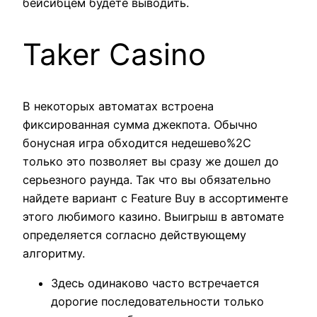
бейсибцем будете выводить.
Taker Casino
В некоторых автоматах встроена
фиксированная сумма джекпота. Обычно
бонусная игра обходится недешево%2C
только это позволяет вы сразу же дошел до
серьезного раунда. Так что вы обязательно
найдете вариант с Feature Buy в ассортименте
этого любимого казино. Выигрыш в автомате
определяется согласно действующему
алгоритму.
Здесь одинаково часто встречается
дорогие последовательности только