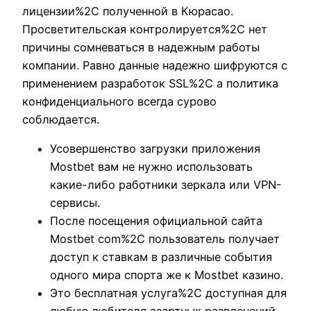
лицензии%2C полученной в Кюрасао.
Просветительская контролируется%2C нет
причины сомневаться в надежным работы
компании. Равно данные надежно шифруются с
применением разработок SSL%2C а политика
конфиденциального всегда сурово
соблюдается.
Усовершенство загрузки приложения
Mostbet вам не нужно использовать
какие-либо работники зеркала или VPN-
сервисы.
После посещения официальной сайта
Mostbet com%2C пользователь получает
доступ к ставкам в различные события
одного мира спорта же к Mostbet казино.
Это бесплатная услуга%2C доступная для
любую любителя азартных развлечений.