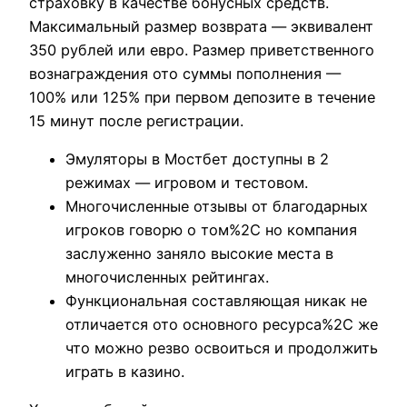
страховку в качестве бонусных средств.
Максимальный размер возврата — эквивалент
350 рублей или евро. Размер приветственного
вознаграждения ото суммы пополнения —
100% или 125% при первом депозите в течение
15 минут после регистрации.
Эмуляторы в Мостбет доступны в 2
режимах — игровом и тестовом.
Многочисленные отзывы от благодарных
игроков говорю о том%2C но компания
заслуженно заняло высокие места в
многочисленных рейтингах.
Функциональная составляющая никак не
отличается ото основного ресурса%2C же
что можно резво освоиться и продолжить
играть в казино.