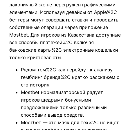
лаконичный же не перегружен графическими
элементами. Используя девайсы от Apple%2C
беттеры могут совершать ставки и проводить
собственные операции через приложение
Mostbet. Для игроков из Казахстана доступные
все способы платежей%2C включая
банковские карты%2C электронные кошельки
только криптовалюты.
Рядом тем%2C как перейдут к анализу
гемблинг бренда%2C кратко расскажем о
его история.
Mostbet нормализаторской радует
игроков щедрыми бонусными
предложениями только различными
способами вывод средств.
Мостбет — это маяк для тех%2C не ищет