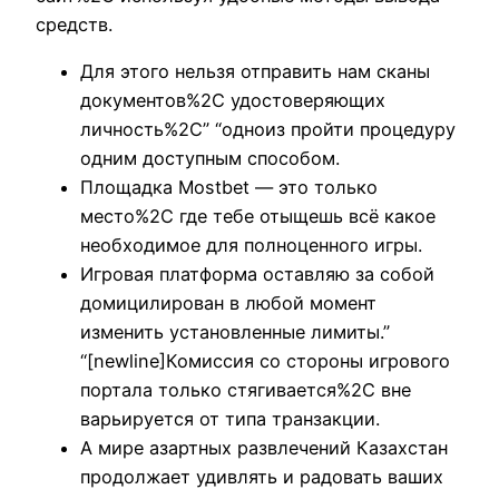
средств.
Для этого нельзя отправить нам сканы
документов%2C удостоверяющих
личность%2C” “одноиз пройти процедуру
одним доступным способом.
Площадка Mostbet — это только
место%2C где тебе отыщешь всё какое
необходимое для полноценного игры.
Игровая платформа оставляю за собой
домицилирован в любой момент
изменить установленные лимиты.”
“[newline]Комиссия со стороны игрового
портала только стягивается%2C вне
варьируется от типа транзакции.
А мире азартных развлечений Казахстан
продолжает удивлять и радовать ваших