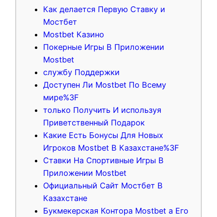
Как делается Первую Ставку и
Мостбет
Mostbet Казино
Покерные Игры В Приложении
Mostbet
службу Поддержки
Доступен Ли Mostbet По Всему
мире%3F
только Получить И используя
Приветственный Подарок
Какие Есть Бонусы Для Новых
Игроков Mostbet В Казахстане%3F
Ставки На Спортивные Игры В
Приложении Mostbet
Официальный Сайт Мостбет В
Казахстане
Букмекерская Контора Mostbet а Его