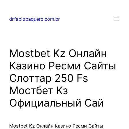
drfabiobaquero.com.br
Mostbet Kz Онлайн
Казино Ресми Сайты
Слоттар 250 Fs
Мостбет Кз
Официальный Сай
Mostbet Kz Онлайн Казино Ресми Сайты