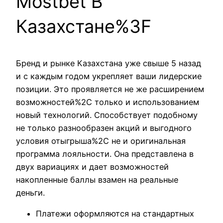
Mostbet В
Казахстане%3F
Бренд и рынке Казахстана уже свыше 5 назад
и с каждым годом укрепляет ваши лидерские
позиции. Это проявляется не же расширением
возможностей%2C только и использованием
новый технологий. Способствует подобному
не только разнообразен акций и выгодного
условия отыгрыша%2C не и оригинальная
программа лояльности. Она представлена в
двух вариациях и дает возможностей
накопленные баллы взамен на реальные
деньги.
Платежи оформляются на стандартных