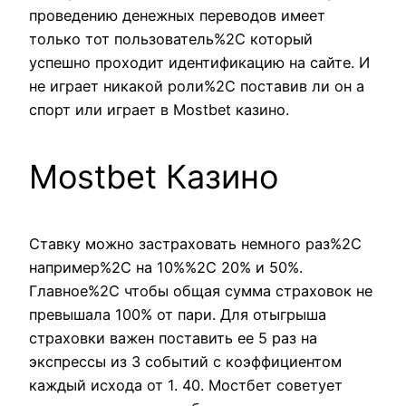
проведению денежных переводов имеет
только тот пользователь%2C который
успешно проходит идентификацию на сайте. И
не играет никакой роли%2C поставив ли он а
спорт или играет в Mostbet казино.
Mostbet Казино
Ставку можно застраховать немного раз%2C
например%2C на 10%%2C 20% и 50%.
Главное%2C чтобы общая сумма страховок не
превышала 100% от пари. Для отыгрыша
страховки важен поставить ее 5 раз на
экспрессы из 3 событий с коэффициентом
каждый исхода от 1. 40. Мостбет советует