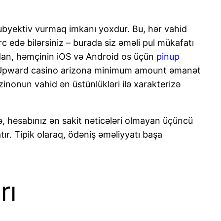
 subyektiv vurmaq imkanı yoxdur. Bu, hər vahid
 edə bilərsiniz – burada siz əməli pul mükafatı
ından, həmçinin iOS və Android os üçün
pinup
Flag Upward casino arizona minimum amount əmanət
zinonun vahid ən üstünlükləri ilə xarakterizə
də, hesabınız ən sakit nəticələri olmayan üçüncü
ır. Tipik olaraq, ödəniş əməliyyatı başa
rı