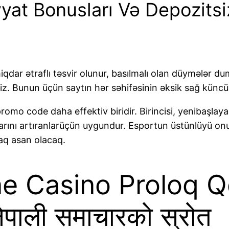
yat Bonusları Və Depozitsi
ar ətraflı təsvir olunur, basılmalı olan düymələr dum
iniz. Bunun üçün saytın hər səhifəsinin əksik sağ kü
promo code daha effektiv biridir. Birincisi, yenibaşla
arını artıranlarüçün uygundur. Esportun üstünlüyü onu
aq asan olacaq.
ne Casino Proloq Q
पाली समाचारको स्रोत