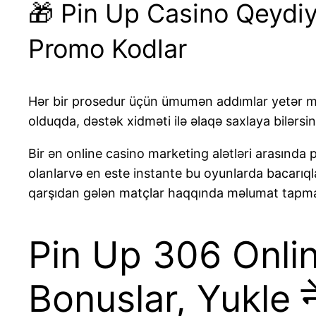
🎁 Pin Up Casino Qeydiy
Promo Kodlar
Hər bir prosedur üçün ümumən addımlar yetər miqd
olduqda, dəstək xidməti ilə əlaqə saxlaya bilərs
Bir ən online casino marketing alətləri arasında 
olanlarvə en este instante bu oyunlarda bacarıql
qarşıdan gələn matçlar haqqında məlumat tapm
Pin Up 306 Onli
Bonuslar, Yukle ने