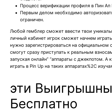
Процесс верификации профиля в Пин Ап 
Первым делом необходимо авторизоватьс
ограничен.
Любой гемблер сможет ввести твои уникальн
личный кабинет игрок сможет начнем играть
нужно зарегистрироваться на официальном с
смогут сразу приступать к реальным взноса
запуская онлайн” “аппараты с джекпотом. А
играть в Pin Up на таких аппаратах%2C изуч
эти Выигрышные
Бесплатно