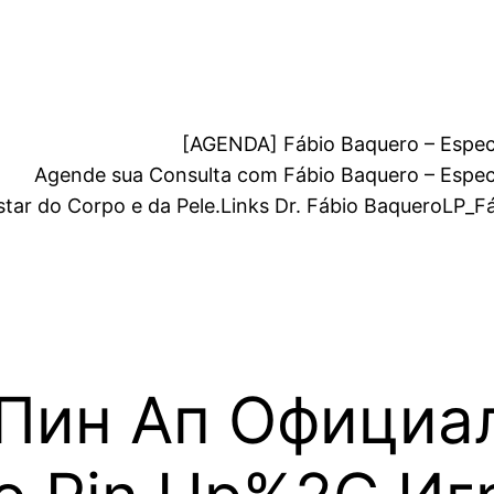
[AGENDA] Fábio Baquero – Especi
Agende sua Consulta com Fábio Baquero – Especi
star do Corpo e da Pele.
Links Dr. Fábio Baquero
LP_Fá
o Пин Ап Официа