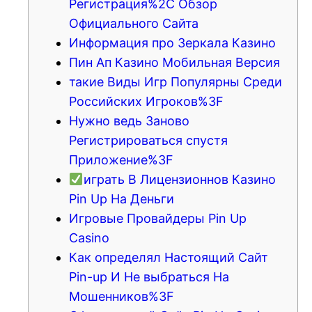
Регистрация%2C Обзор
Официального Сайта
Информация про Зеркала Казино
Пин Ап Казино Мобильная Версия
такие Виды Игр Популярны Среди
Российских Игроков%3F
Нужно ведь Заново
Регистрироваться спустя
Приложение%3F
играть В Лицензионнов Казино
Pin Up На Деньги
Игровые Провайдеры Pin Up
Casino
Как определял Настоящий Сайт
Pin-up И Не выбраться На
Мошенников%3F