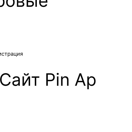
ровые
истрация
Сайт Pin Ap