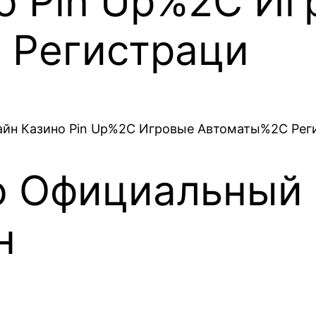
о Pin Up%2C Иг
 Регистраци
лайн Казино Pin Up%2C Игровые Автоматы%2C Рег
о Официальный 
н