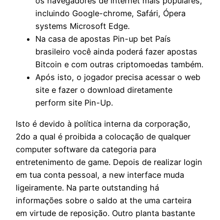
os navegadores de internet mais populares,
incluindo Google-chrome, Safári, Ópera
systems Microsoft Edge.
Na casa de apostas Pin-up bet País
brasileiro você ainda poderá fazer apostas
Bitcoin e com outras criptomoedas também.
Após isto, o jogador precisa acessar o web
site e fazer o download diretamente
perform site Pin-Up.
Isto é devido à política interna da corporação,
2do a qual é proibida a colocação de qualquer
computer software da categoria para
entretenimento de game. Depois de realizar login
em tua conta pessoal, a new interface muda
ligeiramente. Na parte outstanding há
informações sobre o saldo at the uma carteira
em virtude de reposição. Outro planta bastante