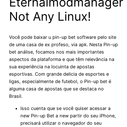
Eternalmodmanager
Not Any Linux!
Você pode baixar u pin-up bet software pelo site
de uma casa de ex profeso, via apk. Nesta Pin-up
bet análise, focamos nos mais importantes
aspectos da plataforma e que têm relevância na
sua experiência na locuinta de apostas
esportivas. Com grande delicia de esportes e
ligas, especialmente de futebol, o Pin-up bet é
alguma casa de apostas que se destaca no
Brasil.
Isso cuenta que se você quiser acessar a
new Pin-up Bet a new partir do seu iPhone,
precisará utilizar o navegador do seu