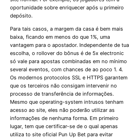
oportunidade sobre enriquecer após u primeiro
depósito.
Para tais casos, a margem da casa é bem mais
baixa, ficando em menos do que 1%, uma
vantagem para o apostador. Independente de tua
escolha, o rollover do bônus é de 5x electronic
só vale para apostas combinadas em no mínimo
several eventos, com chances de ao poco 1. 4.
Os modernos protocolos SSL e HTTPS garantem
que os terceiros não consigam intervenir no
processo de transferência de informações.
Mesmo que operating-system intrusos tenham
acesso ao site, eles não poderão utilizar as
informações de nenhuma forma. Em primeiro
lugar, tem que certificar-se de o qual apenas
utiliza to site oficial Pun Up Bet para evitar