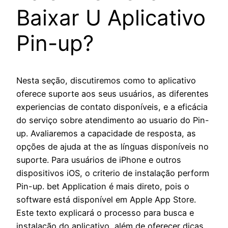
Baixar U Aplicativo
Pin-up?
Nesta seção, discutiremos como to aplicativo
oferece suporte aos seus usuários, as diferentes
experiencias de contato disponíveis, e a eficácia
do serviço sobre atendimento ao usuario do Pin-
up. Avaliaremos a capacidade de resposta, as
opções de ajuda at the as línguas disponíveis no
suporte. Para usuários de iPhone e outros
dispositivos iOS, o criterio de instalação perform
Pin-up. bet Application é mais direto, pois o
software está disponível em Apple App Store.
Este texto explicará o processo para busca e
instalação do aplicativo, além de oferecer dicas