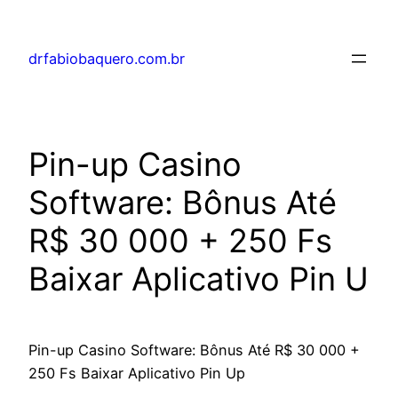
drfabiobaquero.com.br
Pin-up Casino
Software: Bônus Até
R$ 30 000 + 250 Fs
Baixar Aplicativo Pin U
Pin-up Casino Software: Bônus Até R$ 30 000 +
250 Fs Baixar Aplicativo Pin Up