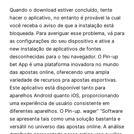
Quando o download estiver concluído, tente
hacer o aplicativo, no entanto é provável la cual
você receba o aviso de que a instalação está
bloqueada. Para averiguar esse problema, vá para
as configurações do seu dispositivo e ative a
new instalação de aplicativos de fontes
desconhecidas para o teu navegador. O Pin-up
bet App é uma plataforma inovadora no mundo
das apostas online, oferecendo uma ampla
variedade de recursos pra apostas esportivas.
Este aplicativo está disponível tanto para
aparelhos Android quanto iOS, proporcionando
uma experiência de usuário consistente em
diferentes aparelhos. O Pin-up. wager” “Software
se apresenta tais como uma solução bastanta e
versátil no universo das apostas online. A análise