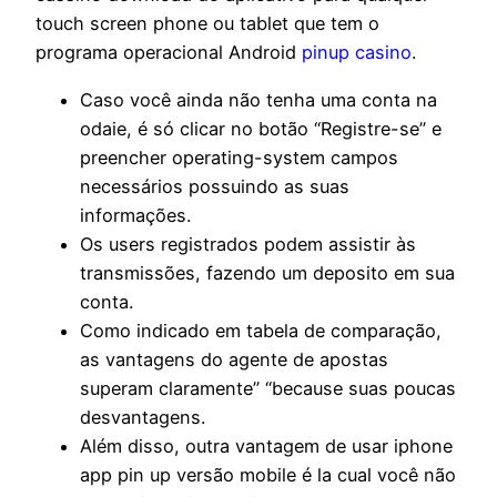
touch screen phone ou tablet que tem o
programa operacional Android
pinup casino
.
Caso você ainda não tenha uma conta na
odaie, é só clicar no botão “Registre-se” e
preencher operating-system campos
necessários possuindo as suas
informações.
Os users registrados podem assistir às
transmissões, fazendo um deposito em sua
conta.
Como indicado em tabela de comparação,
as vantagens do agente de apostas
superam claramente” “because suas poucas
desvantagens.
Além disso, outra vantagem de usar iphone
app pin up versão mobile é la cual você não