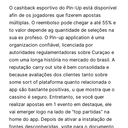
O cashback esportivo do Pin-Up está disponível
afin de os jogadores que fizerem apostas
múltiplas. O reembolso pode chegar a até 55% e
to valor depende ag quantidade de seleções na
sua ex profeso. O Pin-up application é uma
organizacion confiável, licenciada por
autoridades regulamentadoras sobre Curaçao e
com uma longa história no mercado do brasil. A
reputação carry out site é bem consolidada e
because avaliações dos clientes tanto sobre
some sort of plataforma quanto relacionada o
app são bastante positivas, u que mostra que o
cassino é seguro. Entretanto, se você quer
realizar apostas em 1 evento em destaque, ele
vai emerger logo na lado de “top partidas” na
home do app. Depois de ativar a instalação de
fontes desconhecidas, volte para o documento