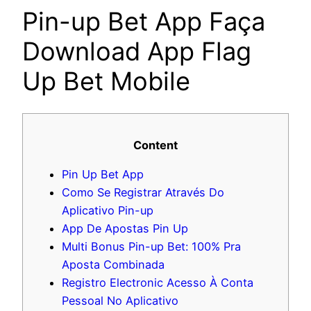
Pin-up Bet App Faça
Download App Flag
Up Bet Mobile
Content
Pin Up Bet App
Como Se Registrar Através Do
Aplicativo Pin-up
App De Apostas Pin Up
Multi Bonus Pin-up Bet: 100% Pra
Aposta Combinada
Registro Electronic Acesso À Conta
Pessoal No Aplicativo