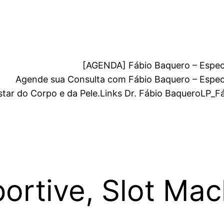
[AGENDA] Fábio Baquero – Especi
Agende sua Consulta com Fábio Baquero – Especi
star do Corpo e da Pele.
Links Dr. Fábio Baquero
LP_Fá
tive, Slot Mach