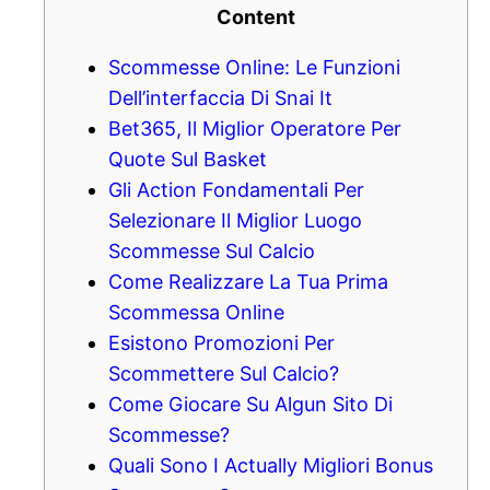
Content
Scommesse Online: Le Funzioni
Dell’interfaccia Di Snai It
Bet365, Il Miglior Operatore Per
Quote Sul Basket
Gli Action Fondamentali Per
Selezionare Il Miglior Luogo
Scommesse Sul Calcio
Come Realizzare La Tua Prima
Scommessa Online
Esistono Promozioni Per
Scommettere Sul Calcio?
Come Giocare Su Algun Sito Di
Scommesse?
Quali Sono I Actually Migliori Bonus