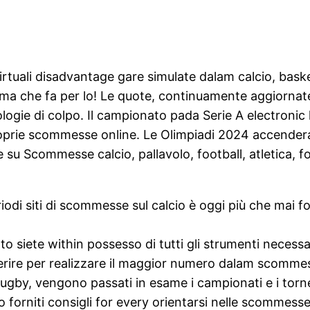
irtuali disadvantage gare simulate dalam calcio, baske
orma che fa per lo! Le quote, continuamente aggiornate
pologie di colpo. Il campionato pada Serie A electron
proprie scommesse online. Le Olimpiadi 2024 accenderann
u Scommesse calcio, pallavolo, football, atletica, f
eriodi siti di scommesse sul calcio è oggi più che mai
o siete within possesso di tutti gli strumenti necessa
eferire per realizzare il maggior numero dalam scomme
 rugby, vengono passati in esame i campionati e i tornei
ono forniti consigli for every orientarsi nelle scommess