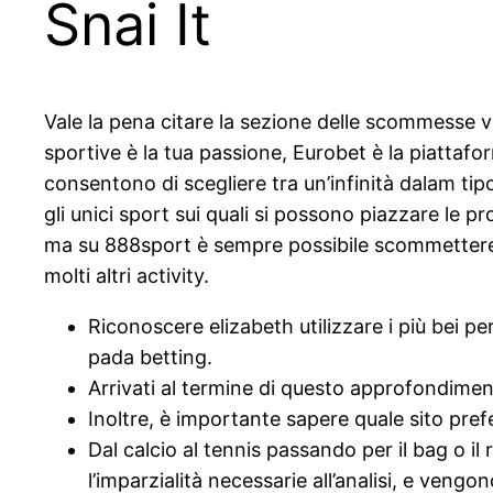
Snai It
Vale la pena citare la sezione delle scommesse v
sportive è la tua passione, Eurobet è la piattaf
consentono di scegliere tra un’infinità dalam ti
gli unici sport sui quali si possono piazzare le 
ma su 888sport è sempre possibile scommettere s
molti altri activity.
Riconoscere elizabeth utilizzare i più bei p
pada betting.
Arrivati al termine di questo approfondiment
Inoltre, è importante sapere quale sito pr
Dal calcio al tennis passando per il bag o il
l’imparzialità necessarie all’analisi, e veng