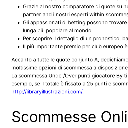
Grazie al nostro comparatore di quote su nu
partner and i nostri esperti within scomme
Gli appassionati di betting possono trovare
lunga più popolare al mondo.
Per scoprire il dettaglio di un pronostico, 
Il più importante premio per club europeo 
Accanto a tutte le quote conjunto A, dedichiamo 
moltissime opzioni di scommessa a disposizione.
La scommessa Under/Over punti giocatore By ti 
esempio, se il totale è fissato a 25 punti e scom
http://libraryillustrazioni.com/
.
Scommesse Online