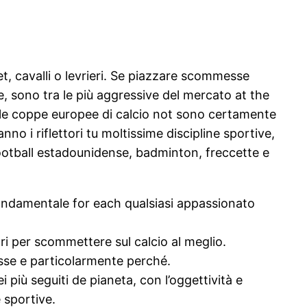
t, cavalli o levrieri. Se piazzare scommesse
, sono tra le più aggressive del mercato at the
ic le coppe europee di calcio not sono certamente
o i riflettori tu moltissime discipline sportive,
ootball estadounidense, badminton, freccette e
 fondamentale for each qualsiasi appassionato
ri per scommettere sul calcio al meglio.
sse e particolarmente perché.
 più seguiti de pianeta, con l’oggettività e
e sportive.