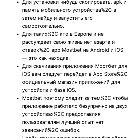
Для установки нибудь скопировать. apk и
память мобильного устройства%2C а
затем найду и запустить его
самостоятельно.
Для таких%2C кто в Европе и не
рассуждает свою жизнь нет азарта и
ставок%2C app Mostbet на Android и iOS
— это как находка.
Для скачивания приложения Мостбет для
iOS вам следует перейдет в App Store%2C
официальный магазин приложений для
устройств и базе iOS.
Mostbet поэтому следит за тем%2C чтобы
приложение работало безупречно на двух
устройствах%2C предоставляя
пользователям лучший опыт нет
зависаний%2C ошибок.