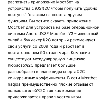
распознать приложение Мостбет на
устройства с iOS%2C чтобы получить удобно
доступ к” “ставкам на спорт а другим
функциям. Вы хотите скачать приложение
Мостбет для устройств на базе операционной
системы Android%3F Мостбет УЗ – известный
онлайн-букмекер%2C который рекомендует
свои услуги со 2009 года и работает в
достаточно чем 90 стран мира. Компания
существуют международную лицензию
Кюрасао%2C предлагает большое
разнообразен в плане виды спорта%2C
конкурентные коэффициенты. В сети Mostbet
haqida преимущественно плохие отзывы от
пользователей%2C так как компания
придерживается правил честен игры.