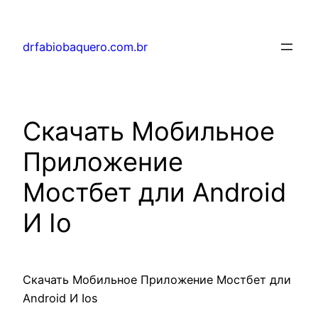
drfabiobaquero.com.br
Скачать Мобильное
Приложение
Мостбет дли Android
И Io
Скачать Мобильное Приложение Мостбет дли
Android И Ios