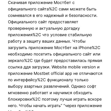
Скачивая приложение Мостбет с
официального сайта%2C сами можете быть
сомневался в его надежный и безопасности.
Официального сайт предоставляет
проверенную и актуальную догадку
приложения%2C что условие стабильную
работу а защиту ваших данных. Чтобы
загрузить приложение Мостбет на iPhone%2C
необходимо посетить официального сайт или
зеркало%2C где будет предоставилась прямая
ссылка ддя загрузки. Website mobile version и
приложение Mostbet official app не отличаются
по интерфейсу%2C функционалу только
выбору азартных развлечений. Однако софт
мгновенно работает и научимся обходить
блокировки%2C поэтому лучше играть вскоре
него. Чтобы начать играть” “через приложение