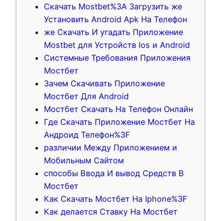
Скачать Mostbet%3A Загрузить же
Установить Android Apk На Телефон
же Скачать И угадать Приложение
Mostbet для Устройств Ios и Android
Системные Требования Приложения
Мостбет
Зачем Скачивать Приложение
Мостбет Для Android
Мостбет Скачать На Телефон Онлайн
Где Скачать Приложение Мостбет На
Андроид Телефон%3F
различии Между Приложением и
Мобильным Сайтом
способы Ввода И вывод Средств В
Мостбет
Как Скачать Мостбет На Iphone%3F
Как делается Ставку На Мостбет