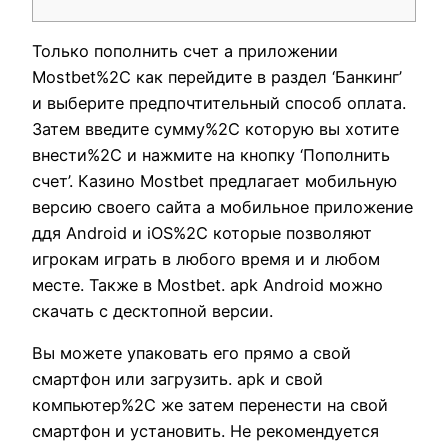
Только пополнить счет а приложении
Mostbet%2C как перейдите в раздел ‘Банкинг’
и выберите предпочтительный способ оплата.
Затем введите сумму%2C которую вы хотите
внести%2C и нажмите на кнопку ‘Пополнить
счет’. Казино Mostbet предлагает мобильную
версию своего сайта а мобильное приложение
ддя Android и iOS%2C которые позволяют
игрокам играть в любого время и и любом
месте. Также в Mostbet. apk Android можно
скачать с десктопной версии.
Вы можете упаковать его прямо а свой
смартфон или загрузить. apk и свой
компьютер%2C же затем перенести на свой
смартфон и установить. Не рекомендуется