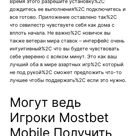
Время этого разрешите установку%2C
дождитесь ее выполнения%2C подключитесь и
все готово. Приложение оставлено так%2C
что севилестр чувствуете себя как дома с
вплоть начала. Не важно%2C новичок вы
также ветеран мира ставок – интерфейс очень
интуитивный%2C что вы будете чувствовать
себе уверенно с всяком минут. Это как ваш
лучший оба в мире азартных игр%2C который
не под рукой%2C сможет предложить что-то
лучшее чтобы поддержать%2C если это нужно.
Могут ведь
Игроки Mostbet
Mobile Получить