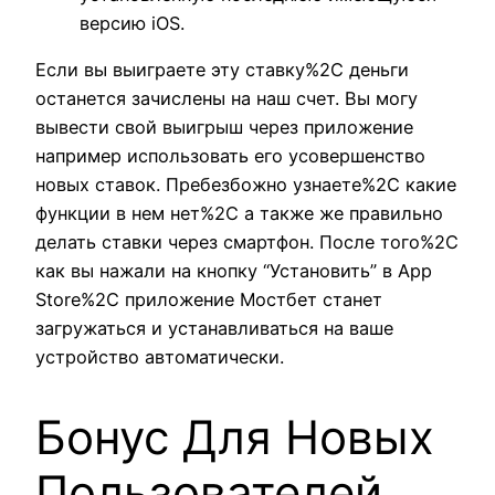
версию iOS.
Если вы выиграете эту ставку%2C деньги
останется зачислены на наш счет. Вы могу
вывести свой выигрыш через приложение
например использовать его усовершенство
новых ставок. Пребезбожно узнаете%2C какие
функции в нем нет%2C а также же правильно
делать ставки через смартфон. После того%2C
как вы нажали на кнопку “Установить” в App
Store%2C приложение Мостбет станет
загружаться и устанавливаться на ваше
устройство автоматически.
Бонус Для Новых
Пользователей