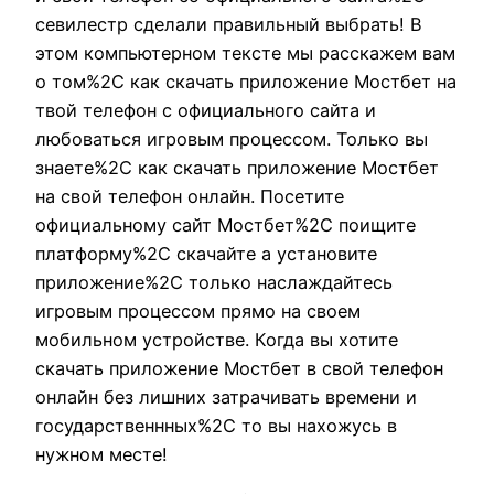
севилестр сделали правильный выбрать! В
этом компьютерном тексте мы расскажем вам
о том%2C как скачать приложение Мостбет на
твой телефон с официального сайта и
любоваться игровым процессом. Только вы
знаете%2C как скачать приложение Мостбет
на свой телефон онлайн. Посетите
официальному сайт Мостбет%2C поищите
платформу%2C скачайте а установите
приложение%2C только наслаждайтесь
игровым процессом прямо на своем
мобильном устройстве. Когда вы хотите
скачать приложение Мостбет в свой телефон
онлайн без лишних затрачивать времени и
государственнных%2C то вы нахожусь в
нужном месте!