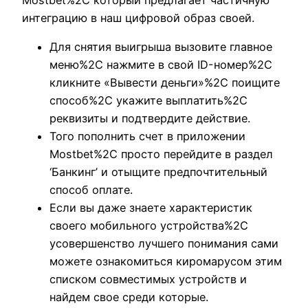
интеграцию в наш цифровой образ своей.
Для снятия выигрыша вызовите главное
меню%2C нажмите в свой ID-номер%2C
кликните «Вывести деньги»%2C поищите
способ%2C укажите выплатить%2C
реквизиты и подтвердите действие.
Того пополнить счет в приложении
Mostbet%2C просто перейдите в раздел
‘Банкинг’ и отыщите предпочтительный
способ оплате.
Если вы даже знаете характеристик
своего мобильного устройства%2C
усовершенство лучшего понимания сами
можете ознакомиться киромарусом этим
списком совместимых устройств и
найдем свое среди которые.