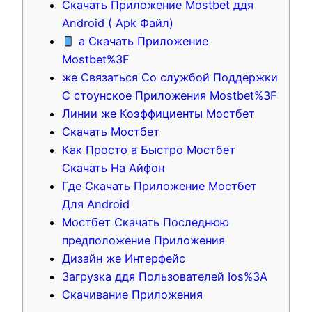
Скачать Приложение Mostbet ддя
Android ( Apk Файл)
а Скачать Приложение
Mostbet%3F
же Связаться Со службой Поддержки
С стоунское Приложения Mostbet%3F
Линии же Коэффициенты Мостбет
Скачать Мостбет
Как Просто а Быстро Мостбет
Скачать На Айфон
Где Скачать Приложение Мостбет
Для Android
Мостбет Скачать Последнюю
предположение Приложения
Дизайн же Интерфейс
Загрузка ддя Пользователей Ios%3A
Скачивание Приложения