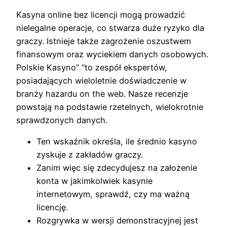
Kasyna online bez licencji mogą prowadzić
nielegalne operacje, co stwarza duże ryzyko dla
graczy. Istnieje także zagrożenie oszustwem
finansowym oraz wyciekiem danych osobowych.
Polskie Kasyno” “to zespół ekspertów,
posiadających wieloletnie doświadczenie w
branży hazardu on the web. Nasze recenzje
powstają na podstawie rzetelnych, wielokrotnie
sprawdzonych danych.
Ten wskaźnik określa, ile średnio kasyno
zyskuje z zakładów graczy.
Zanim więc się zdecydujesz na założenie
konta w jakimkolwiek kasynie
internetowym, sprawdź, czy ma ważną
licencję.
Rozgrywka w wersji demonstracyjnej jest