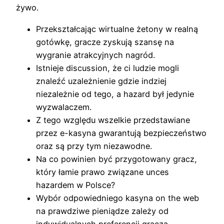
żywo.
Przekształcając wirtualne żetony w realną
gotówkę, gracze zyskują szansę na
wygranie atrakcyjnych nagród.
Istnieje discussion, że ci ludzie mogli
znaleźć uzależnienie gdzie indziej
niezależnie od tego, a hazard był jedynie
wyzwalaczem.
Z tego względu wszelkie przedstawiane
przez e-kasyna gwarantują bezpieczeństwo
oraz są przy tym niezawodne.
Na co powinien być przygotowany gracz,
który łamie prawo związane unces
hazardem w Polsce?
Wybór odpowiedniego kasyna on the web
na prawdziwe pieniądze zależy od
indywidualnych preferencji gracza.