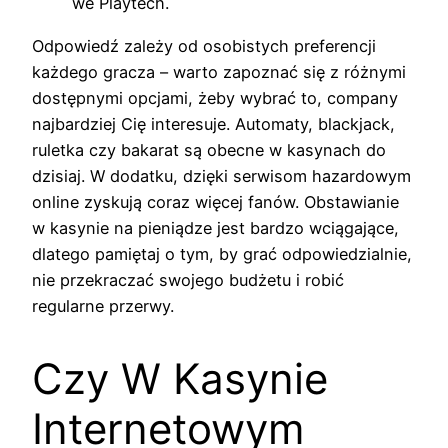
we Playtech.
Odpowiedź zależy od osobistych preferencji
każdego gracza – warto zapoznać się z różnymi
dostępnymi opcjami, żeby wybrać to, company
najbardziej Cię interesuje. Automaty, blackjack,
ruletka czy bakarat są obecne w kasynach do
dzisiaj. W dodatku, dzięki serwisom hazardowym
online zyskują coraz więcej fanów. Obstawianie
w kasynie na pieniądze jest bardzo wciągające,
dlatego pamiętaj o tym, by grać odpowiedzialnie,
nie przekraczać swojego budżetu i robić
regularne przerwy.
Czy W Kasynie
Internetowym