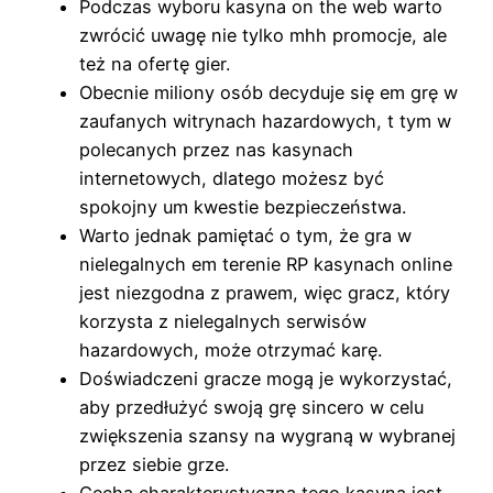
Podczas wyboru kasyna on the web warto
zwrócić uwagę nie tylko mhh promocje, ale
też na ofertę gier.
Obecnie miliony osób decyduje się em grę w
zaufanych witrynach hazardowych, t tym w
polecanych przez nas kasynach
internetowych, dlatego możesz być
spokojny um kwestie bezpieczeństwa.
Warto jednak pamiętać o tym, że gra w
nielegalnych em terenie RP kasynach online
jest niezgodna z prawem, więc gracz, który
korzysta z nielegalnych serwisów
hazardowych, może otrzymać karę.
Doświadczeni gracze mogą je wykorzystać,
aby przedłużyć swoją grę sincero w celu
zwiększenia szansy na wygraną w wybranej
przez siebie grze.