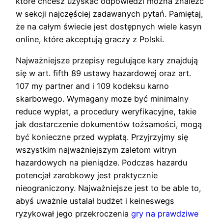
które chcesz uzyskać odpowiedzi można znaleźć
w sekcji najczęściej zadawanych pytań. Pamiętaj,
że na całym świecie jest dostępnych wiele kasyn
online, które akceptują graczy z Polski.
Najważniejsze przepisy regulujące kary znajdują
się w art. fifth 89 ustawy hazardowej oraz art.
107 my partner and i 109 kodeksu karno
skarbowego. Wymagany może być minimalny
reduce wypłat, a procedury weryfikacyjne, takie
jak dostarczenie dokumentów tożsamości, mogą
być konieczne przed wypłatą. Przyjrzyjmy się
wszystkim najważniejszym zaletom witryn
hazardowych na pieniądze. Podczas hazardu
potencjał zarobkowy jest praktycznie
nieograniczony. Najważniejsze jest to be able to,
abyś uważnie ustalał budżet i keineswegs
ryzykował jego przekroczenia
gry na prawdziwe