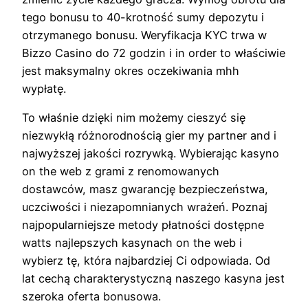
tego bonusu to 40-krotność sumy depozytu i
otrzymanego bonusu. Weryfikacja KYC trwa w
Bizzo Casino do 72 godzin i in order to właściwie
jest maksymalny okres oczekiwania mhh
wypłatę.
To właśnie dzięki nim możemy cieszyć się
niezwykłą różnorodnością gier my partner and i
najwyższej jakości rozrywką. Wybierając kasyno
on the web z grami z renomowanych
dostawców, masz gwarancję bezpieczeństwa,
uczciwości i niezapomnianych wrażeń. Poznaj
najpopularniejsze metody płatności dostępne
watts najlepszych kasynach on the web i
wybierz tę, która najbardziej Ci odpowiada. Od
lat cechą charakterystyczną naszego kasyna jest
szeroka oferta bonusowa.