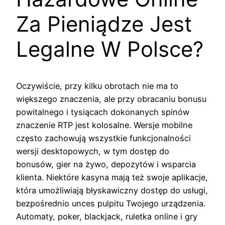
Za Pieniądze Jest
Legalne W Polsce?
Oczywiście, przy kilku obrotach nie ma to
większego znaczenia, ale przy obracaniu bonusu
powitalnego i tysiącach dokonanych spinów
znaczenie RTP jest kolosalne. Wersje mobilne
często zachowują wszystkie funkcjonalności
wersji desktopowych, w tym dostęp do
bonusów, gier na żywo, depozytów i wsparcia
klienta. Niektóre kasyna mają też swoje aplikacje,
która umożliwiają błyskawiczny dostęp do usługi,
bezpośrednio unces pulpitu Twojego urządzenia.
Automaty, poker, blackjack, ruletka online i gry