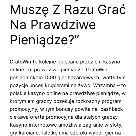
Muszę Z Razu Grać
Na Prawdziwe
Pieniądze?”
GratoWin to kolejne polecane przez em kasyno
online em prawdziwe pieniądze. GratoWin
posiada około 1500 gier hazardowych, watts tym
pozycje unces krupierami na żywo. Wazamba – to
polskie kasyno online na prawdziwe pieniądze, w
którym em graczy oczekuje rozkoszny program
promocyjny, w tym bonusy powitalne, cashback i
ciekawa oferta promocyjna dla stałych graczy.
Kasyno internetowe umożliwia zagranie w sloty,
gry karciane, ruletkę i ma szeroki wybór gier na