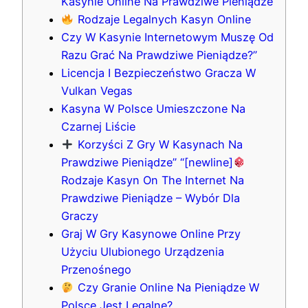
Kasynie Online Na Prawdziwe Pieniądze
Rodzaje Legalnych Kasyn Online
Czy W Kasynie Internetowym Muszę Od
Razu Grać Na Prawdziwe Pieniądze?”
Licencja I Bezpieczeństwo Gracza W
Vulkan Vegas
Kasyna W Polsce Umieszczone Na
Czarnej Liście
Korzyści Z Gry W Kasynach Na
Prawdziwe Pieniądze” “[newline]
Rodzaje Kasyn On The Internet Na
Prawdziwe Pieniądze – Wybór Dla
Graczy
Graj W Gry Kasynowe Online Przy
Użyciu Ulubionego Urządzenia
Przenośnego
Czy Granie Online Na Pieniądze W
Polsce Jest Legalne?