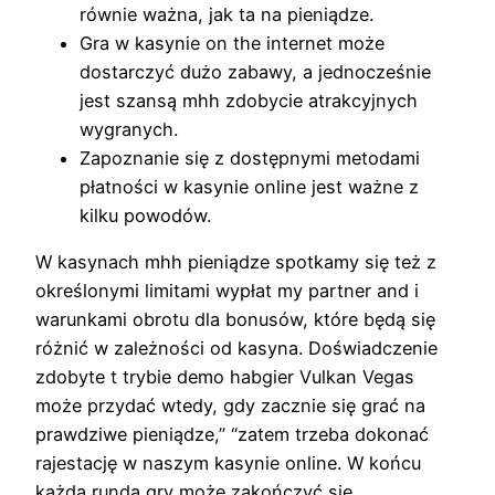
równie ważna, jak ta na pieniądze.
Gra w kasynie on the internet może
dostarczyć dużo zabawy, a jednocześnie
jest szansą mhh zdobycie atrakcyjnych
wygranych.
Zapoznanie się z dostępnymi metodami
płatności w kasynie online jest ważne z
kilku powodów.
W kasynach mhh pieniądze spotkamy się też z
określonymi limitami wypłat my partner and i
warunkami obrotu dla bonusów, które będą się
różnić w zależności od kasyna. Doświadczenie
zdobyte t trybie demo habgier Vulkan Vegas
może przydać wtedy, gdy zacznie się grać na
prawdziwe pieniądze,” “zatem trzeba dokonać
rajestację w naszym kasynie online. W końcu
każda runda gry może zakończyć się