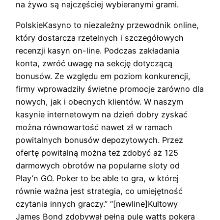
na żywo są najczęściej wybieranymi grami.
PolskieKasyno to niezależny przewodnik online,
który dostarcza rzetelnych i szczegółowych
recenzji kasyn on-line. Podczas zakładania
konta, zwróć uwagę na sekcję dotyczącą
bonusów. Ze względu em poziom konkurencji,
firmy wprowadziły świetne promocje zarówno dla
nowych, jak i obecnych klientów. W naszym
kasynie internetowym na dzień dobry zyskać
można równowartość nawet zł w ramach
powitalnych bonusów depozytowych. Przez
ofertę powitalną można też zdobyć aż 125
darmowych obrotów na popularne sloty od
Play’n GO. Poker to be able to gra, w której
równie ważna jest strategia, co umiejętność
czytania innych graczy.” “[newline]Kultowy
James Bond zdobywał pełną pulę watts pokera