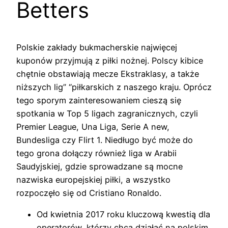
Betters
Polskie zakłady bukmacherskie najwięcej
kuponów przyjmują z piłki nożnej. Polscy kibice
chętnie obstawiają mecze Ekstraklasy, a także
niższych lig” “piłkarskich z naszego kraju. Oprócz
tego sporym zainteresowaniem cieszą się
spotkania w Top 5 ligach zagranicznych, czyli
Premier League, Una Liga, Serie A new,
Bundesliga czy Flirt 1. Niedługo być może do
tego grona dołączy również liga w Arabii
Saudyjskiej, gdzie sprowadzane są mocne
nazwiska europejskiej piłki, a wszystko
rozpoczęło się od Cristiano Ronaldo.
Od kwietnia 2017 roku kluczową kwestią dla
operatorów, którzy chcą działać na polskim