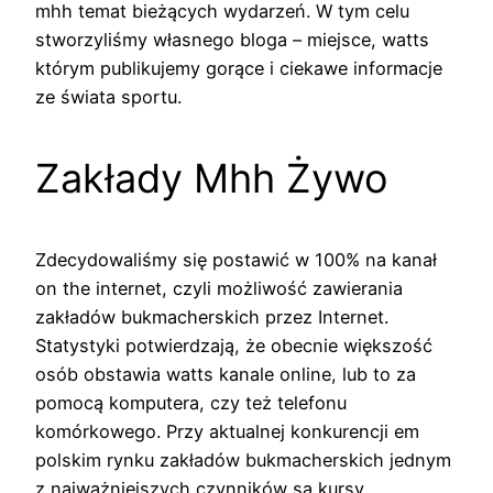
mhh temat bieżących wydarzeń. W tym celu
stworzyliśmy własnego bloga – miejsce, watts
którym publikujemy gorące i ciekawe informacje
ze świata sportu.
Zakłady Mhh Żywo
Zdecydowaliśmy się postawić w 100% na kanał
on the internet, czyli możliwość zawierania
zakładów bukmacherskich przez Internet.
Statystyki potwierdzają, że obecnie większość
osób obstawia watts kanale online, lub to za
pomocą komputera, czy też telefonu
komórkowego. Przy aktualnej konkurencji em
polskim rynku zakładów bukmacherskich jednym
z najważniejszych czynników są kursy