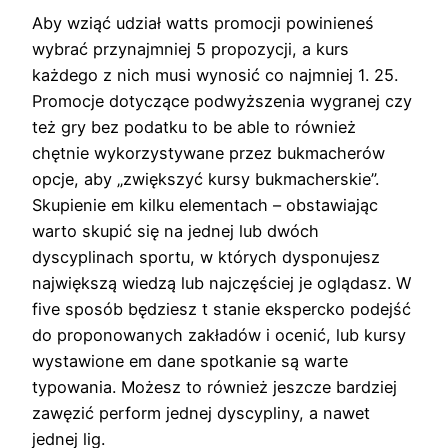
Aby wziąć udział watts promocji powinieneś
wybrać przynajmniej 5 propozycji, a kurs
każdego z nich musi wynosić co najmniej 1. 25.
Promocje dotyczące podwyższenia wygranej czy
też gry bez podatku to be able to również
chętnie wykorzystywane przez bukmacherów
opcje, aby „zwiększyć kursy bukmacherskie”.
Skupienie em kilku elementach – obstawiając
warto skupić się na jednej lub dwóch
dyscyplinach sportu, w których dysponujesz
największą wiedzą lub najczęściej je oglądasz. W
five sposób będziesz t stanie ekspercko podejść
do proponowanych zakładów i ocenić, lub kursy
wystawione em dane spotkanie są warte
typowania. Możesz to również jeszcze bardziej
zawęzić perform jednej dyscypliny, a nawet
jednej lig.