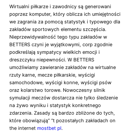
Wirtualni piłkarze i zawodnicy są generowani
poprzez komputer, który oblicza ich umiejętności
we zagrania za pomocą statystyk i typowego dla
zakładów sportowych elementu szczęścia.
Nieprzewidywalność tego typu zakładów w
BETTERS czyni je wyjątkowymi, corp zgodnie
podkreślają sympatycy wielkich emocji i
dreszczyku niepewności. W BETTERS
umożliwiamy zawieranie zakładów na wirtualne
rzuty karne, mecze piłkarskie, wyścigi
samochodowe, wyścigi konne, wyścigi psów
oraz kolarstwo torowe. Nowoczesny silnik
symulacji meczów dostarcza nie tylko śledzenie
na żywo wyniku i statystyk konkretnego
zdarzenia. Zasady są bardzo zbliżone do tych,
które obowiązują” “t pozostałych zakładach on
the internet
mostbet pl
.