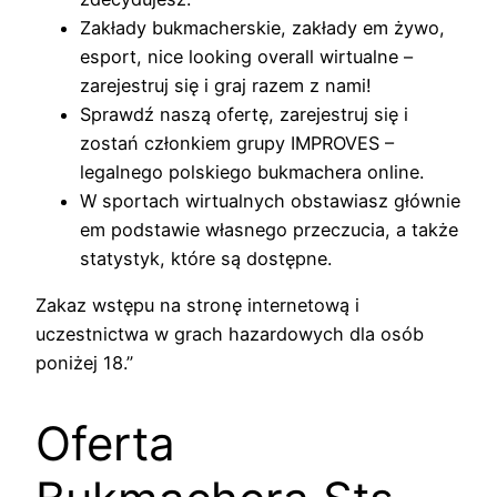
Zakłady bukmacherskie, zakłady em żywo,
esport, nice looking overall wirtualne –
zarejestruj się i graj razem z nami!
Sprawdź naszą ofertę, zarejestruj się i
zostań członkiem grupy IMPROVES –
legalnego polskiego bukmachera online.
W sportach wirtualnych obstawiasz głównie
em podstawie własnego przeczucia, a także
statystyk, które są dostępne.
Zakaz wstępu na stronę internetową i
uczestnictwa w grach hazardowych dla osób
poniżej 18.”
Oferta