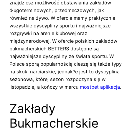
znajdziesz możliwość obstawiania zakładów
długoterminowych, przedmeczowych, jak
również na żywo. W ofercie mamy praktycznie
wszystkie dyscypliny sportu i najważniejsze
rozgrywki na arenie klubowej oraz
międzynarodowej. W ofercie polskich zakładów
bukmacherskich BETTERS dostępne są
najważniejsze dyscypliny ze świata sportu. W
Polsce sporą popularnością cieszą się także typy
na skoki narciarskie, jednak?e jest to dyscyplina
sezonowa, której sezon rozpoczyna się w
listopadzie, a kończy w marcu
mostbet aplikacja
.
Zakłady
Bukmacherskie