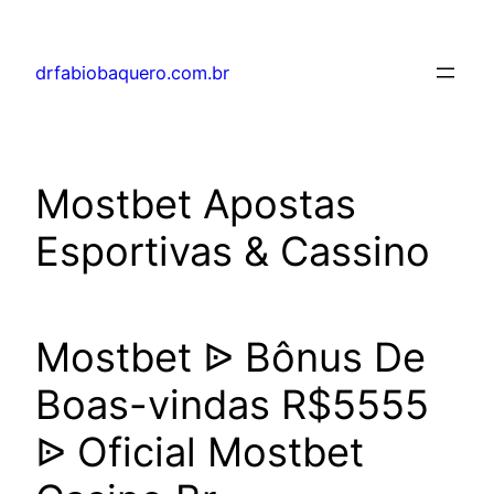
drfabiobaquero.com.br
Mostbet Apostas
Esportivas & Cassino
Mostbet ᐉ Bônus De
Boas-vindas R$5555
ᐉ Oficial Mostbet