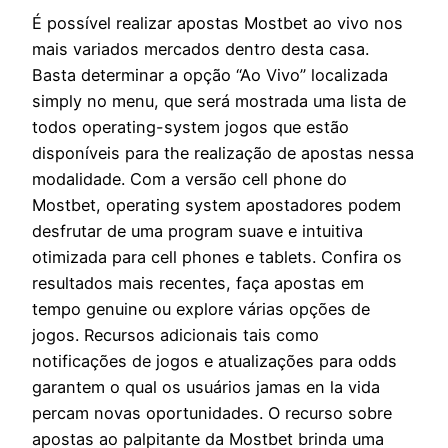
É possível realizar apostas Mostbet ao vivo nos
mais variados mercados dentro desta casa.
Basta determinar a opção “Ao Vivo” localizada
simply no menu, que será mostrada uma lista de
todos operating-system jogos que estão
disponíveis para the realização de apostas nessa
modalidade. Com a versão cell phone do
Mostbet, operating system apostadores podem
desfrutar de uma program suave e intuitiva
otimizada para cell phones e tablets. Confira os
resultados mais recentes, faça apostas em
tempo genuine ou explore várias opções de
jogos. Recursos adicionais tais como
notificações de jogos e atualizações para odds
garantem o qual os usuários jamas en la vida
percam novas oportunidades. O recurso sobre
apostas ao palpitante da Mostbet brinda uma