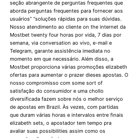
seção abrangente de perguntas frequentes que
aborda perguntas frequentes para fornecer aos
usuários” “soluções rápidas para suas dúvidas.
Nosso atendimento ao cliente on the internet da
Mostbet twenty four horas por vida, 7 dias por
semana, via conversation ao vivo, e-mail e
Telegram, garante assistência imediata no
momento em que necessário. Além disso, a
Mostbet proporciona várias promoções elizabeth
ofertas para aumentar o prazer dieses apostas. O
nosso compromisso com some sort of
satisfação do consumidor e uma chollo
diversificada fazem sobre nós o melhor serviço
de apostas em Brazil. Às vezes, com partidas
que duram várias horas e intervalos entre finais
elizabeth sets, o apostador tem tempo pra
avaliar suas possibilities assim como os