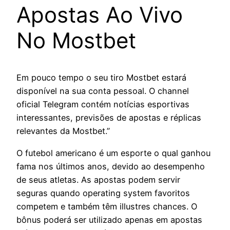
Apostas Ao Vivo
No Mostbet
Em pouco tempo o seu tiro Mostbet estará
disponível na sua conta pessoal. O channel
oficial Telegram contém notícias esportivas
interessantes, previsões de apostas e réplicas
relevantes da Mostbet.”
O futebol americano é um esporte o qual ganhou
fama nos últimos anos, devido ao desempenho
de seus atletas. As apostas podem servir
seguras quando operating system favoritos
competem e também têm illustres chances. O
bônus poderá ser utilizado apenas em apostas