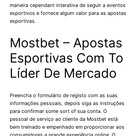
maneira cependant interativa de seguir a eventos
esportivos e fornece algum valor para as apostas
esportivas.
Mostbet – Apostas
Esportivas Com To
Líder De Mercado
Preencha o formulário de registo com as suas
informações pessoais, depois siga as instruções
para confirmar some sort of sua conta. O
pessoal de serviço ao cliente da Mostbet está
bem treinado e empenhado em proporcionar aos
consumidores a grande experiência online. O