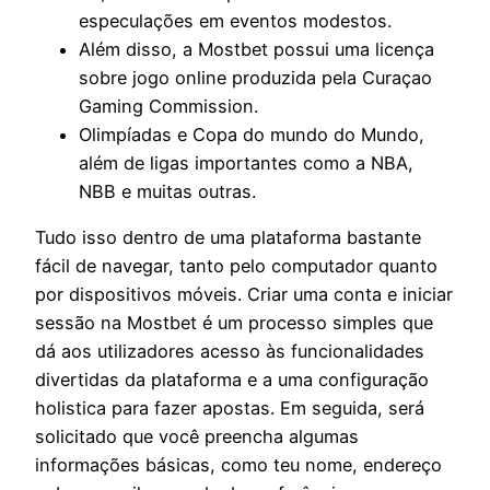
especulações em eventos modestos.
Além disso, a Mostbet possui uma licença
sobre jogo online produzida pela Curaçao
Gaming Commission.
Olimpíadas e Copa do mundo do Mundo,
além de ligas importantes como a NBA,
NBB e muitas outras.
Tudo isso dentro de uma plataforma bastante
fácil de navegar, tanto pelo computador quanto
por dispositivos móveis. Criar uma conta e iniciar
sessão na Mostbet é um processo simples que
dá aos utilizadores acesso às funcionalidades
divertidas da plataforma e a uma configuração
holistica para fazer apostas. Em seguida, será
solicitado que você preencha algumas
informações básicas, como teu nome, endereço