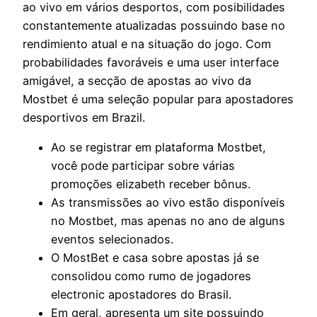
ao vivo em vários desportos, com posibilidades
constantemente atualizadas possuindo base no
rendimiento atual e na situação do jogo. Com
probabilidades favoráveis e uma user interface
amigável, a secção de apostas ao vivo da
Mostbet é uma seleção popular para apostadores
desportivos em Brazil.
Ao se registrar em plataforma Mostbet,
você pode participar sobre várias
promoções elizabeth receber bônus.
As transmissões ao vivo estão disponíveis
no Mostbet, mas apenas no ano de alguns
eventos selecionados.
O MostBet e casa sobre apostas já se
consolidou como rumo de jogadores
electronic apostadores do Brasil.
Em geral, apresenta um site possuindo