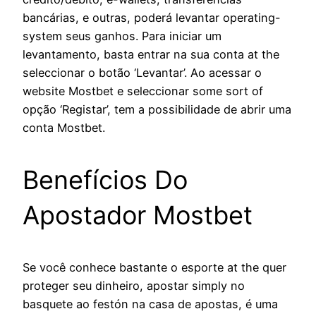
bancárias, e outras, poderá levantar operating-
system seus ganhos. Para iniciar um
levantamento, basta entrar na sua conta at the
seleccionar o botão ‘Levantar’. Ao acessar o
website Mostbet e seleccionar some sort of
opção ‘Registar’, tem a possibilidade de abrir uma
conta Mostbet.
Benefícios Do
Apostador Mostbet
Se você conhece bastante o esporte at the quer
proteger seu dinheiro, apostar simply no
basquete ao festón na casa de apostas, é uma