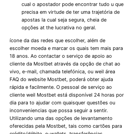
cual o apostador pode encontrar tudo u que
precisa em virtude de ter uma trajetória de
apostas la cual seja segura, cheia de
opções at the lucrativa no geral.
ícone da das redes que escolher, além de
escolher moeda e marcar os quais tem mais para
18 anos. Ao contactar o serviço de apoio ao
cliente da Mostbet através da opção de chat ao
vivo, e-mail, chamada telefónica, ou weil área
FAQ do website Mostbet, poderá obter ajuda
rápida e facilmente. O pessoal de serviço ao
cliente weil Mostbet está disponível 24 horas por
dia para to ajudar com quaisquer questões ou
inconveniencias que possa seguir a sentir.
Utilizando uma das opções de levantamento
oferecidas pela Mostbet, tais como cartões para
crédito/débito, e-wallets, transferências