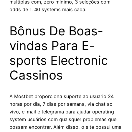
múltiplas com, zero mínimo, 3 seleções com
odds de 1. 40 systems mais cada.
Bônus De Boas-
vindas Para E-
sports Electronic
Cassinos
A Mostbet proporciona suporte ao usuario 24
horas por dia, 7 dias por semana, via chat ao
vivo, e-mail e telegrama para ajudar operating
system usuários com quaisquer problemas que
possam encontrar. Além disso, o site possui uma