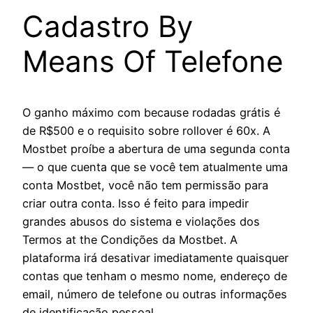
Cadastro By
Means Of Telefone
O ganho máximo com because rodadas grátis é
de R$500 e o requisito sobre rollover é 60x. A
Mostbet proíbe a abertura de uma segunda conta
— o que cuenta que se você tem atualmente uma
conta Mostbet, você não tem permissão para
criar outra conta. Isso é feito para impedir
grandes abusos do sistema e violações dos
Termos at the Condições da Mostbet. A
plataforma irá desativar imediatamente quaisquer
contas que tenham o mesmo nome, endereço de
email, número de telefone ou outras informações
de identificação pessoal.