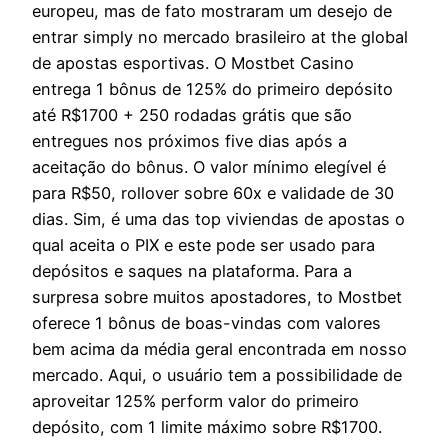
europeu, mas de fato mostraram um desejo de
entrar simply no mercado brasileiro at the global
de apostas esportivas. O Mostbet Casino
entrega 1 bônus de 125% do primeiro depósito
até R$1700 + 250 rodadas grátis que são
entregues nos próximos five dias após a
aceitação do bônus. O valor mínimo elegível é
para R$50, rollover sobre 60x e validade de 30
dias. Sim, é uma das top viviendas de apostas o
qual aceita o PIX e este pode ser usado para
depósitos e saques na plataforma. Para a
surpresa sobre muitos apostadores, to Mostbet
oferece 1 bônus de boas-vindas com valores
bem acima da média geral encontrada em nosso
mercado. Aqui, o usuário tem a possibilidade de
aproveitar 125% perform valor do primeiro
depósito, com 1 limite máximo sobre R$1700.