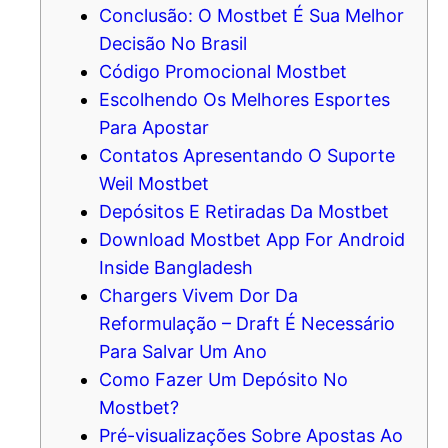
Conclusão: O Mostbet É Sua Melhor
Decisão No Brasil
Código Promocional Mostbet
Escolhendo Os Melhores Esportes
Para Apostar
Contatos Apresentando O Suporte
Weil Mostbet
Depósitos E Retiradas Da Mostbet
Download Mostbet App For Android
Inside Bangladesh
Chargers Vivem Dor Da
Reformulação – Draft É Necessário
Para Salvar Um Ano
Como Fazer Um Depósito No
Mostbet?
Pré-visualizações Sobre Apostas Ao