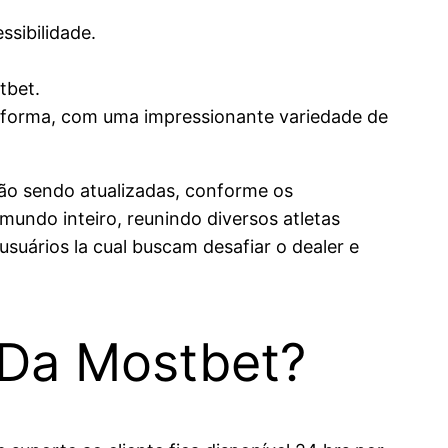
ssibilidade.
tbet.
taforma, com uma impressionante variedade de
ão sendo atualizadas, conforme os
undo inteiro, reunindo diversos atletas
suários la cual buscam desafiar o dealer e
 Da Mostbet?