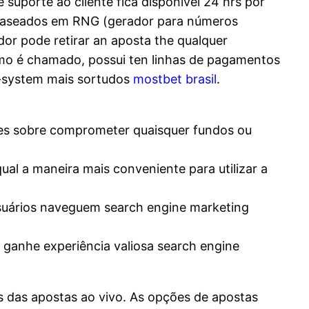
 suporte ao cliente fica disponível 24 hrs por
o baseados em RNG (gerador para números
dor pode retirar an aposta the qualquer
omo é chamado, possui ten linhas de pagamentos
ng-system mais sortudos
mostbet brasil
.
ntes sobre comprometer quaisquer fundos ou
ual a maneira mais conveniente para utilizar a
usuários naveguem search engine marketing
 ganhe experiência valiosa search engine
 das apostas ao vivo. As opções de apostas