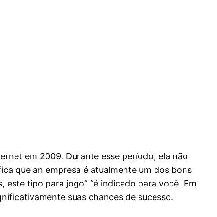
ternet em 2009. Durante esse período, ela não
fica que an empresa é atualmente um dos bons
s, este tipo para jogo” “é indicado para você. Em
gnificativamente suas chances de sucesso.