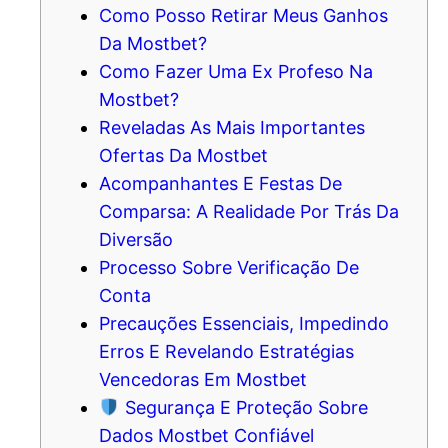
Como Posso Retirar Meus Ganhos
Da Mostbet?
Como Fazer Uma Ex Profeso Na
Mostbet?
Reveladas As Mais Importantes
Ofertas Da Mostbet
Acompanhantes E Festas De
Comparsa: A Realidade Por Trás Da
Diversão
Processo Sobre Verificação De
Conta
Precauções Essenciais, Impedindo
Erros E Revelando Estratégias
Vencedoras Em Mostbet
Segurança E Proteção Sobre
Dados Mostbet Confiável