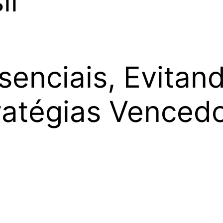
il
enciais, Evitand
ratégias Venced