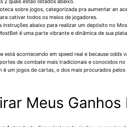
s 2 quais estão listados abaixo.
oteca sobre jogos, categorizada pra aumentar an ace
ara cativar todos os meios de jogadores.
instruções abaixo para realizar um depósito no Mos
 MostBet é uma parte vibrante e dinâmica de sua pla
que está acontecendo em speed real e because odds v
ortes de combate mais tradicionais e conocidos no m
m é um jogos de cartas, o dos mais procurados pelos u
irar Meus Ganhos